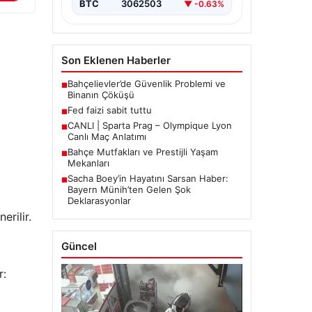
BTC
3062503
▼ -0.63%
Son Eklenen Haberler
Bahçelievler’de Güvenlik Problemi ve
■
Binanın Çöküşü
Fed faizi sabit tuttu
■
CANLI | Sparta Prag – Olympique Lyon
■
Canlı Maç Anlatımı
Bahçe Mutfakları ve Prestijli Yaşam
■
Mekanları
Sacha Boey’in Hayatını Sarsan Haber:
■
Bayern Münih’ten Gelen Şok
Deklarasyonlar
erilir.
Güncel
r: