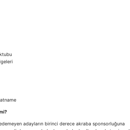
ektubu
geleri
akatname
 mi?
z edemeyen adayların birinci derece akraba sponsorluğuna