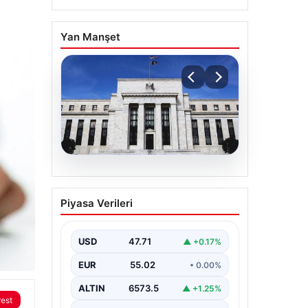
Yan Manşet
05.08.2026
Fed faizi sabit tuttu
Piyasa Verileri
USD
47.71
▲ +0.17%
EUR
55.02
• 0.00%
ALTIN
6573.5
▲ +1.25%
rest