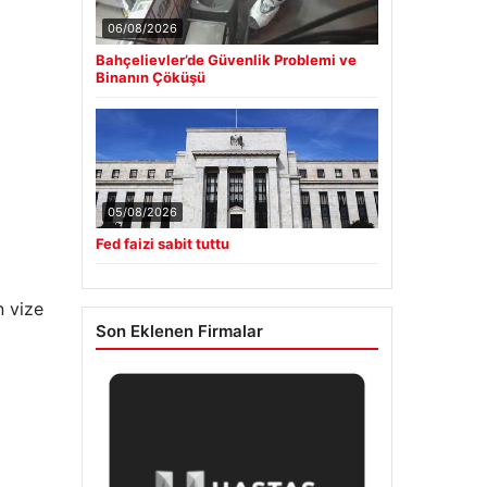
06/08/2026
Bahçelievler’de Güvenlik Problemi ve
Binanın Çöküşü
05/08/2026
Fed faizi sabit tuttu
n vize
Son Eklenen Firmalar