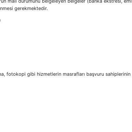
un mali durumunu belgeleyen belgeler (banka ekstresi, em
lenmesi gerekmektedir.
)
, fotokopi gibi hizmetlerin masrafları başvuru sahiplerinin