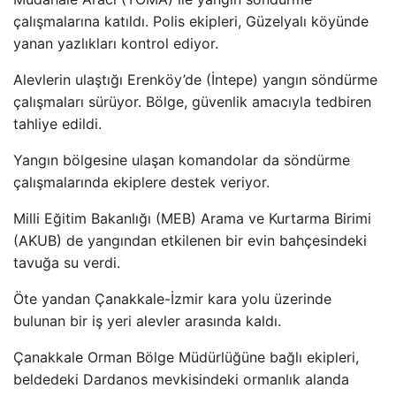
çal
ışmalarına katıldı. Polis ekipleri, G
üzelyal
ı k
öyünde
yanan yazl
ıkları kontrol ediyor.
Alevlerin ulaştığı Erenk
öy’de (
İntepe) yangın s
öndürme
çal
ışmaları s
ürüyor. Bölge, güvenlik amac
ıyla tedbiren
tahliye edildi.
Yangın b
ölgesine ula
şan komandolar da s
öndürme
çal
ışmalarında ekiplere destek veriyor.
Milli Eğitim Bakanlığı (MEB) Arama ve Kurtarma Birimi
(AKUB) de yangından etkilenen bir evin bah
çesindeki
tavu
ğa su verdi.
Öte yandan Çanakkale-
İzmir kara yolu
üzerinde
bulunan bir i
ş yeri alevler arasında kaldı.
Çanakkale Orman Bölge Müdürlü
ğ
üne ba
ğlı ekipleri,
beldedeki Dardanos mevkisindeki ormanlık alanda