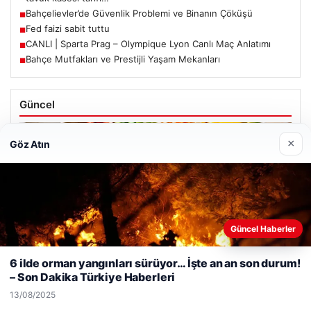
Bahçelievler’de Güvenlik Problemi ve Binanın Çöküşü
■
Fed faizi sabit tuttu
■
CANLI | Sparta Prag – Olympique Lyon Canlı Maç Anlatımı
■
Bahçe Mutfakları ve Prestijli Yaşam Mekanları
■
Güncel
×
Göz Atın
07/08/2026
Spor sonrası hedefleri tutturan makro dostu: Renkli kinoa ve
tavuk kasesi tarifi…
Güncel Haberler
Web sitemizi nasıl kullandığınızı daha iyi anlayabilmek,
deneyiminizi kişiselleştirmek ve geliştirmek amacıyla çerezler
6 ilde orman yangınları sürüyor… İşte an an son durum!
kullanıyoruz.
Çerez Politikamız
– Son Dakika Türkiye Haberleri
Reddet
Kabul Et
13/08/2025
06/08/2026