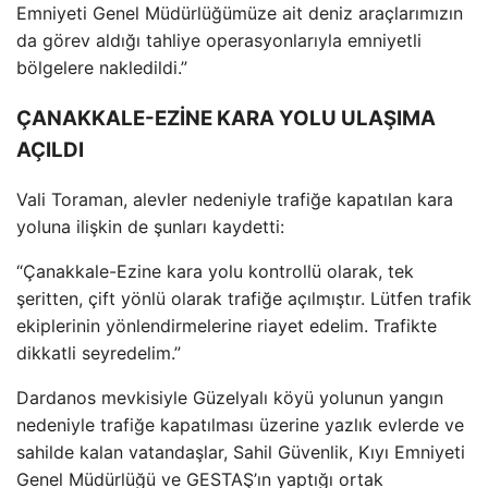
Emniyeti Genel M
üdürlü
ğ
ümüze ait deniz araçlar
ımızın
da g
örev ald
ığı tahliye operasyonlarıyla emniyetli
b
ölgelere nakledildi.”
ÇANAKKALE-EZİNE KARA YOLU ULAŞIMA
AÇILDI
Vali Toraman, alevler nedeniyle trafiğe kapatılan kara
yoluna ilişkin de şunları kaydetti:
“
Çanakkale-Ezine kara yolu kontrollü olarak, tek
şeritten,
çift yönlü olarak trafi
ğe a
ç
ılmıştır. L
ütfen trafik
ekiplerinin yönlendirmelerine riayet edelim. Trafikte
dikkatli seyredelim.”
Dardanos mevkisiyle Güzelyal
ı k
öyü yolunun yang
ın
nedeniyle trafiğe kapatılması
üzerine yazl
ık evlerde ve
sahilde kalan vatandaşlar, Sahil G
üvenlik, K
ıyı Emniyeti
Genel M
üdürlü
ğ
ü ve GESTA
Ş’ın yaptığı ortak