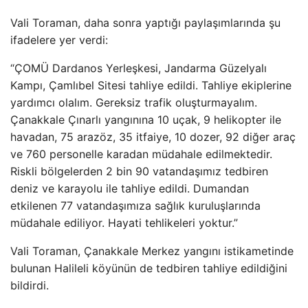
Vali Toraman, daha sonra yaptığı paylaşımlarında şu
ifadelere yer verdi:
“
ÇOMÜ Dardanos Yerle
şkesi, Jandarma G
üzelyal
ı
Kampı,
Çaml
ıbel Sitesi tahliye edildi. Tahliye ekiplerine
yardımcı olalım. Gereksiz trafik oluşturmayalım.
Çanakkale Ç
ınarlı yangınına 10 u
çak, 9 helikopter ile
havadan, 75 arazöz, 35 itfaiye, 10 dozer, 92 di
ğer ara
ç
ve 760 personelle karadan müdahale edilmektedir.
Riskli bölgelerden 2 bin 90 vatanda
şımız tedbiren
deniz ve karayolu ile tahliye edildi. Dumandan
etkilenen 77 vatandaşımıza sağlık kuruluşlarında
m
üdahale ediliyor. Hayati tehlikeleri yoktur.”
Vali Toraman, Çanakkale Merkez yang
ını istikametinde
bulunan Halileli k
öyünün de tedbiren tahliye edildi
ğini
bildirdi.