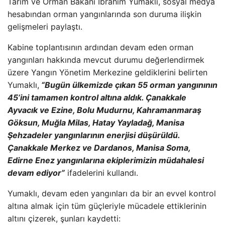
Tar
ım ve Orman Bakanı İbrahim Yumaklı, sosyal medya
hesabından orman yangınlarında son duruma ilişkin
gelişmeleri paylaştı.
Kabine toplantısının ardından devam eden orman
yangınları hakkında mevcut durumu değerlendirmek
üzere Yang
ın Y
önetim Merkezine geldiklerini belirten
Yumakl
ı,
“Bug
ün ülkemizde ç
ıkan 55 orman yangınının
45’ini tamamen kontrol altına aldık.
Çanakkale
Ayvac
ık ve Ezine, Bolu Mudurnu, Kahramanmaraş
G
öksun, Mu
ğla Milas, Hatay Yayladağ, Manisa
Şehzadeler yangınlarının enerjisi d
ü
ş
ürüldü.
Çanakkale Merkez ve Dardanos, Manisa Soma,
Edirne Enez yang
ınlarına ekiplerimizin m
üdahalesi
devam ediyor”
ifadelerini kulland
ı.
Yumaklı, devam eden yangınları da bir an evvel kontrol
altına almak i
çin tüm güçleriyle mücadele ettiklerinin
alt
ını
çizerek,
şunları kaydetti: