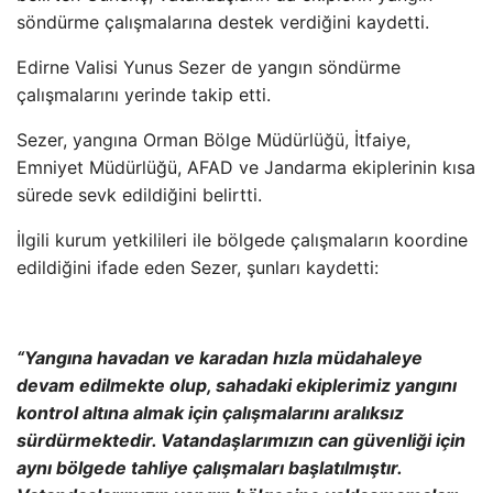
s
öndürme çal
ışmalarına destek verdiğini kaydetti.
Edirne Valisi Yunus Sezer de yangın s
öndürme
çal
ışmalarını yerinde takip etti.
Sezer, yangına Orman B
ölge Müdürlü
ğ
ü,
İtfaiye,
Emniyet M
üdürlü
ğ
ü, AFAD ve Jandarma ekiplerinin k
ısa
s
ürede sevk edildi
ğini belirtti.
İlgili kurum yetkilileri ile b
ölgede çal
ışmaların koordine
edildiğini ifade eden Sezer, şunları kaydetti:
“Yangına havadan ve karadan hızla m
üdahaleye
devam edilmekte olup, sahadaki ekiplerimiz yang
ını
kontrol altına almak i
çin çal
ışmalarını aralıksız
s
ürdürmektedir. Vatanda
şlarımızın can g
üvenli
ği i
çin
ayn
ı b
ölgede tahliye çal
ışmaları başlatılmıştır.