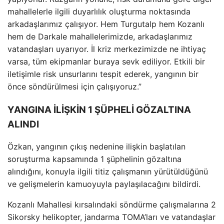
mahallelerle ilgili duyarlılık oluşturma noktasında
arkadaşlarımız
çal
ışıyor. Hem Turgutalp hem Kozanlı
hem de Darkale mahallelerimizde, arkadaşlarımız
vatandaşları uyarıyor. İl kriz merkezimizde ne ihtiya
ç
varsa, tüm ekipmanlar buraya sevk ediliyor. Etkili bir
ileti
şimle risk unsurlarını tespit ederek, yangının bir
önce söndürülmesi için çal
ışıyoruz.”
YANGINA İLİŞKİN 1 ŞÜPHELİ GÖZALTINA
ALINDI
Özkan, yang
ının
ç
ıkış nedenine ilişkin başlatılan
soruşturma kapsamında 1 ş
üphelinin gözalt
ına
alındığını, konuyla ilgili titiz
çal
ışmanın y
ürütüldü
ğ
ünü
ve geli
şmelerin kamuoyuyla paylaşılacağını bildirdi.
Kozanlı Mahallesi kırsalındaki s
öndürme çal
ışmalarına 2
Sikorsky helikopter, jandarma TOMA’ları ve vatandaşlar