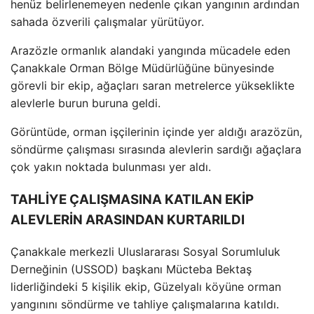
hen
üz belirlenemeyen nedenle ç
ıkan yangının ardından
sahada
özverili çal
ışmalar y
ürütüyor.
Arazözle ormanl
ık alandaki yangında m
ücadele eden
Çanakkale Orman Bölge Müdürlü
ğ
üne bünyesinde
görevli bir ekip, a
ğa
çlar
ı saran metrelerce y
ükseklikte
alevlerle burun buruna geldi.
Görüntüde, orman i
ş
çilerinin içinde yer ald
ığı araz
özün,
söndürme çal
ışması sırasında alevlerin sardığı ağa
çlara
çok yak
ın noktada bulunması yer aldı.
TAHLİYE ÇALIŞMASINA KATILAN EKİP
ALEVLERİN ARASINDAN KURTARILDI
Çanakkale merkezli Uluslararas
ı Sosyal Sorumluluk
Derneğinin (USSOD) başkanı M
ücteba Bekta
ş
liderliğindeki 5 kişilik ekip, G
üzelyal
ı k
öyüne orman
yang
ınını s
öndürme ve tahliye çal
ışmalarına katıldı.