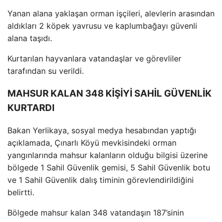
Yanan alana yaklaşan orman iş
çileri, alevlerin aras
ından
aldıkları 2 k
öpek yavrusu ve kaplumba
ğayı g
üvenli
alana ta
şıdı.
Kurtarılan hayvanlara vatandaşlar ve g
örevliler
taraf
ından su verildi.
MAHSUR KALAN 348 KİŞİYİ SAHİL GÜVENLİK
KURTARDI
Bakan Yerlikaya, sosyal medya hesabından yaptığı
a
ç
ıklamada,
Ç
ınarlı K
öyü mevkisindeki orman
yang
ınlarında mahsur kalanların olduğu bilgisi
üzerine
bölgede 1 Sahil Güvenlik gemisi, 5 Sahil Güvenlik botu
ve 1 Sahil Güvenlik dal
ış timinin g
örevlendirildi
ğini
belirtti.
B
ölgede mahsur kalan 348 vatanda
şın 187’sinin