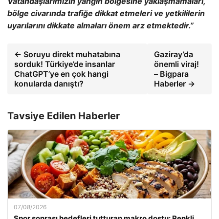
Vatandaşlarımızın yangın b
ölgesine yakla
şmamaları,
b
ölge civar
ında trafiğe dikkat etmeleri ve yetkililerin
uyarılarını dikkate almaları
önem arz etmektedir.”
← Soruyu direkt muhatabına
Gaziray’da
sorduk! Türkiye’de insanlar
önemli viraj!
ChatGPT’ye en çok hangi
– Bigpara
konularda danıştı?
Haberler →
Tavsiye Edilen Haberler
07/08/2026
Spor sonrası hedefleri tutturan makro dostu: Renkli