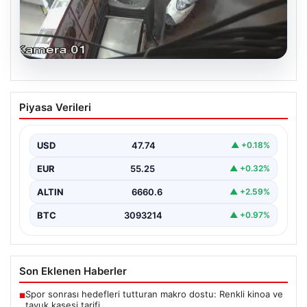
06.08.2026
Bahçelievler’de Güvenlik Problemi ve
Piyasa Verileri
Binanın Çöküşü
İstanbul’un Bahçelievler ilçesinde, Yenibosna Merkez
Mahallesi Taşova Sokak’ta korkutucu bir olay yaşandı.
USD
47.74
▲ +0.18%
Yaklaşık 38…
EUR
55.25
▲ +0.32%
ALTIN
6660.6
▲ +2.59%
BTC
3093214
▲ +0.97%
Son Eklenen Haberler
Spor sonrası hedefleri tutturan makro dostu: Renkli kinoa ve
■
tavuk kasesi tarifi…