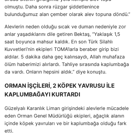
olmuştu. Daha sonra r
üzgar
şiddetlenince
bulunduğumuz alan
çember olarak alev topuna döndü.”
Alevlerin neden oldu
ğu sıcak ve duman nedeniyle zor
anlar yaşadıklarını dile getiren Bektaş, “Yaklaşık 1,5
saat boyunca mahsur kaldık. En son T
ürk Silahl
ı
Kuvvetleri’nin ekipleri TOMA’larla beraber girip bizi
aldılar. 5 dakika daha ge
ç kal
ınsaydı, Allah muhafaza
ölüm haberimizi al
ırlardı. Tahliye sırasında kaplumbağa
da vardı. Onların hepsini aldık.” diye konuştu.
ORMAN İŞÇİLERİ, 2 KÖPEK YAVRUSU İLE
KAPLUMBAĞAYI KURTARDI
G
üzelyal
ı Karanlık Liman girişindeki alevlerle m
ücadele
eden Orman Genel Müdürlü
ğ
ü ekipleri, a
ğa
çl
ık alanın
i
çinde köpek yavrular
ı ve bir kaplumbağa olduğu fark
etti.