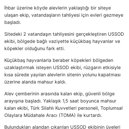
İhbar
üzerine köyde alevlerin yakla
ştığı bir siteye
ulaşan ekip, vatandaşların tahliyesi i
çin evleri gezmeye
ba
şladı.
Sitedeki 2 vatandaşın tahliyesini ger
çekle
ştiren USSOD
ekibi, b
ölgede ba
ğlı vaziyette k
üçükba
ş hayvanlar ve
k
öpekler oldu
ğunu fark etti.
K
üçükba
ş hayvanlarla beraber k
öpekleri bölgeden
uzakla
ştırmak isteyen USSOD ekibi, r
üzgar
ın etkisiyle
kısa s
ürede yay
ılan alevlerin sitenin yolunu kapatması
üzerine alanda mahsur kald
ı.
Alev
çemberinin aras
ında kalan ekip, g
üvenli bölge
aray
ışına başladı. Yaklaşık 1,5 saat boyunca mahsur
kalan ekibi, T
ürk Silahl
ı Kuvvetleri personeli, Toplumsal
Olaylara M
üdahale Arac
ı (TOMA) ile kurtardı.
Bulundukları alandan
ç
ıkarılan USSOD ekibinin
üyeleri