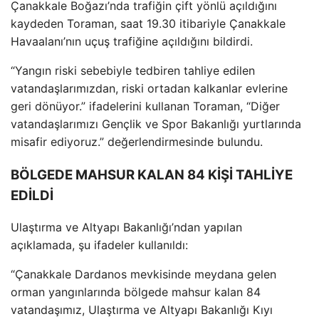
Çanakkale Bo
ğazı’nda trafiğin
çift yönlü aç
ıldığını
kaydeden Toraman, saat 19.30 itibariyle
Çanakkale
Havaalan
ı’nın u
çu
ş trafiğine a
ç
ıldığını bildirdi.
“Yangın riski sebebiyle tedbiren tahliye edilen
vatandaşlarımızdan, riski ortadan kalkanlar evlerine
geri d
önüyor.” ifadelerini kullanan Toraman, “Di
ğer
vatandaşlarımızı Gen
çlik ve Spor Bakanl
ığı yurtlarında
misafir ediyoruz.” değerlendirmesinde bulundu.
BÖLGEDE MAHSUR KALAN 84 KİŞİ TAHLİYE
EDİLDİ
Ulaştırma ve Altyapı Bakanlığı’ndan yapılan
a
ç
ıklamada, şu ifadeler kullanıldı:
“
Çanakkale Dardanos mevkisinde meydana gelen
orman yang
ınlarında b
ölgede mahsur kalan 84
vatanda
şımız, Ulaştırma ve Altyapı Bakanlığı Kıyı