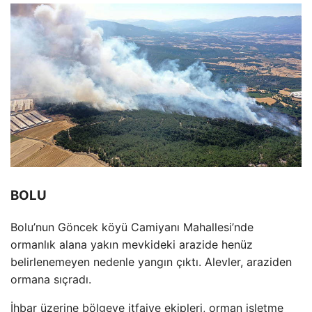
BOLU
Bolu’nun Göncek köyü Camiyan
ı Mahallesi’nde
ormanlık alana yakın mevkideki arazide hen
üz
belirlenemeyen nedenle yang
ın
ç
ıktı. Alevler, araziden
ormana sı
çrad
ı.
İhbar
üzerine bölgeye itfaiye ekipleri, orman i
şletme