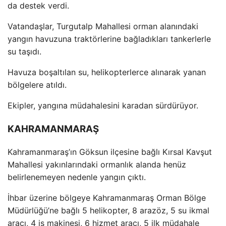
da destek verdi.
Vatandaşlar, Turgutalp Mahallesi orman alanındaki
yangın havuzuna trakt
örlerine ba
ğladıkları tankerlerle
su taşıdı.
Havuza boşaltılan su, helikopterlerce alınarak yanan
b
ölgelere at
ıldı.
Ekipler, yangına m
üdahalesini karadan sürdürüyor.
KAHRAMANMARAŞ
Kahramanmaraş’ın G
öksun ilçesine ba
ğlı Kırsal Kavşut
Mahallesi yakınlarındaki ormanlık alanda hen
üz
belirlenemeyen nedenle yang
ın
ç
ıktı.
İhbar
üzerine bölgeye Kahramanmara
ş Orman B
ölge
Müdürlü
ğ
ü’ne ba
ğlı 5 helikopter, 8 araz
öz, 5 su ikmal
arac
ı, 4 iş makinesi, 6 hizmet aracı, 5 ilk m
üdahale