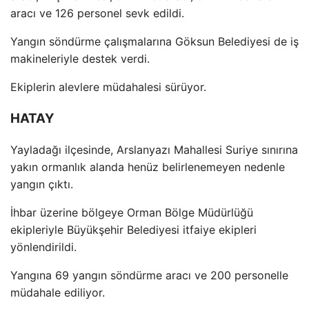
arac
ı ve 126 personel sevk edildi.
Yangın s
öndürme çal
ışmalarına G
öksun Belediyesi de i
ş
makineleriyle destek verdi.
Ekiplerin alevlere m
üdahalesi sürüyor.
HATAY
Yaylada
ğı il
çesinde, Arslanyaz
ı Mahallesi Suriye sınırına
yakın ormanlık alanda hen
üz belirlenemeyen nedenle
yang
ın
ç
ıktı.
İhbar
üzerine bölgeye Orman Bölge Müdürlü
ğ
ü
ekipleriyle Büyük
şehir Belediyesi itfaiye ekipleri
y
önlendirildi.
Yang
ına 69 yangın s
öndürme arac
ı ve 200 personelle
m
üdahale ediliyor.