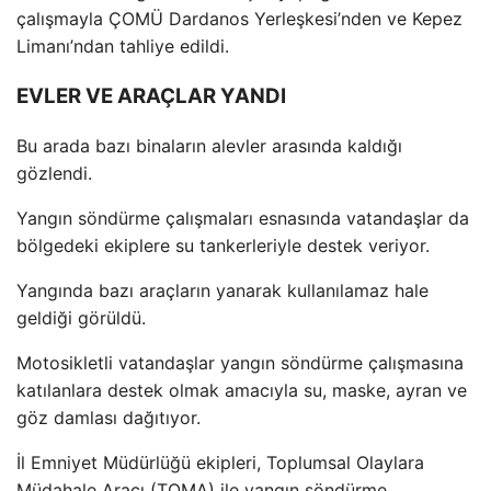
çal
ışmayla
ÇOMÜ Dardanos Yerle
şkesi’nden ve Kepez
Limanı’ndan tahliye edildi.
EVLER VE ARAÇLAR YANDI
Bu arada bazı binaların alevler arasında kaldığı
g
özlendi.
Yang
ın s
öndürme çal
ışmaları esnasında vatandaşlar da
b
ölgedeki ekiplere su tankerleriyle destek veriyor.
Yang
ında bazı ara
çlar
ın yanarak kullanılamaz hale
geldiği g
örüldü.
Motosikletli vatanda
şlar yangın s
öndürme çal
ışmasına
katılanlara destek olmak amacıyla su, maske, ayran ve
g
öz damlas
ı dağıtıyor.
İl Emniyet M
üdürlü
ğ
ü ekipleri, Toplumsal Olaylara
Müdahale Arac
ı (TOMA) ile yangın s
öndürme