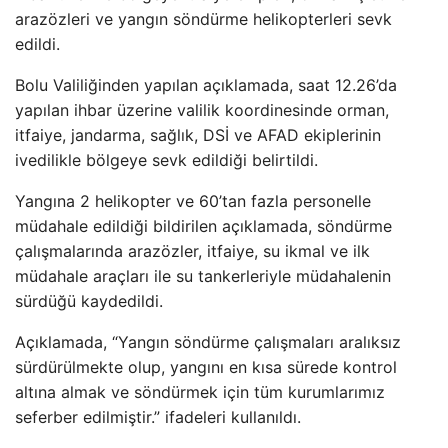
araz
özleri ve yang
ın s
öndürme helikopterleri sevk
edildi.
Bolu Valili
ğinden yapılan a
ç
ıklamada, saat 12.26’da
yapılan ihbar
üzerine valilik koordinesinde orman,
itfaiye, jandarma, sa
ğlık, DSİ ve AFAD ekiplerinin
ivedilikle b
ölgeye sevk edildi
ği belirtildi.
Yangına 2 helikopter ve 60’tan fazla personelle
m
üdahale edildi
ği bildirilen a
ç
ıklamada, s
öndürme
çal
ışmalarında araz
özler, itfaiye, su ikmal ve ilk
müdahale araçlar
ı ile su tankerleriyle m
üdahalenin
sürdü
ğ
ü kaydedildi.
Aç
ıklamada, “Yangın s
öndürme çal
ışmaları aralıksız
s
ürdürülmekte olup, yang
ını en kısa s
ürede kontrol
alt
ına almak ve s
öndürmek için tüm kurumlar
ımız
seferber edilmiştir.” ifadeleri kullanıldı.