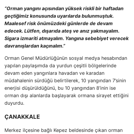
“Orman yangını a
ç
ısından y
üksek riskli bir haftadan
geçti
ğimiz konusunda uyarılarda bulunmuştuk.
Maalesef risk
önümüzdeki günlerde de devam
edecek. Lütfen, d
ışarıda ateş ve anız yakmayalım.
Sigara izmariti atmayalım. Yangına sebebiyet verecek
davranışlardan ka
ç
ınalım.”
Orman Genel M
üdürlü
ğ
ünün sosyal medya hesab
ından
yapılan paylaşımda da yurdun
çe
şitli b
ölgelerinde
devam eden yang
ınlara havadan ve karadan
m
üdahalenin sürdü
ğ
ü belirtilerek, 10 yang
ından 7’sinin
enerjisi d
ü
ş
ürüldü
ğ
ünü, bu 10 yang
ından 8’inin ise
orman dışı alanlarda başlayarak ormana sirayet ettiğini
duyurdu.
ÇANAKKALE
Merkez ilçesine ba
ğlı Kepez beldesinde
ç
ıkan orman