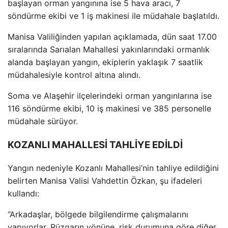
başlayan orman yangınına ise 5 hava aracı, 7
s
öndürme ekibi ve 1 i
ş makinesi ile m
üdahale ba
şlatıldı.
Manisa Valiliğinden yapılan a
ç
ıklamada, d
ün saat 17.00
s
ıralarında Sarıalan Mahallesi yakınlarındaki ormanlık
alanda başlayan yangın, ekiplerin yaklaşık 7 saatlik
m
üdahalesiyle kontrol alt
ına alındı.
Soma ve Alaşehir il
çelerindeki orman yang
ınlarına ise
116 s
öndürme ekibi, 10 i
ş makinesi ve 385 personelle
m
üdahale sürüyor.
KOZANLI MAHALLESİ TAHLİYE EDİLDİ
Yangın nedeniyle Kozanlı Mahallesi’nin tahliye edildiğini
belirten Manisa Valisi Vahdettin
Özkan,
şu ifadeleri
kullandı:
“Arkadaşlar, b
ölgede bilgilendirme çal
ışmalarını
yapıyorlar. R
üzgar
ın y
önüne, risk durumuna göre di
ğer