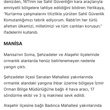
denizden, 161’inin ise Sahil G
üvenli
ğin kara ara
çlar
ıyla
emniyetli b
ölgelere tahliye edildi
ğini bildiren Yerlikaya,
“Kurtarma
çal
ışmalarını titizlikle y
ürüten Sahil Güvenlik
Komutanl
ığımızı tebrik ediyorum. Rabb’im her t
ürlü
afetten ülkemizi, milletimizi ve tüm canl
ıları korusun.”
ifadelerini kullandı.
MANİSA
Manisa’nın Soma, Şehzadeler ve Alaşehir il
çelerinde
ormanl
ık alanlarda hen
üz belirlenemeyen nedenle
yang
ın
ç
ıktı.
Şehzadeler il
çesi Sar
ıalan Mahallesi yakınlarında
ormanlık alandaki yangına ihbar
üzerine bölgeye
İzmir
Orman B
ölge Müdürlü
ğ
ü’ne ba
ğlı 4 hava aracı, 17
s
öndürme ekibi ve 3 i
ş makinesi sevk edildi.
Alaşehir il
çesine ba
ğlı Badınca Mahallesi yakınlarında