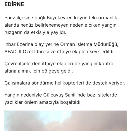
EDİRNE
Enez il
çesine ba
ğlı B
üyükevren köyündeki ormanl
ık
alanda hen
üz belirlenemeyen nedenle ç
ıkan yangın,
r
üzgar
ın da etkisiyle yayıldı.
İhbar
üzerine olay yerine Orman
İşletme M
üdürlü
ğ
ü,
AFAD,
İl
Özel
İdaresi ve itfaiye ekipleri sevk edildi.
Çevre ilçelerden itfaiye ekipleri de yang
ını kontrol
altına almak i
çin bölgeye geldi.
Çal
ışmalara s
öndürme helikopterleri de destek veriyor.
Yang
ın nedeniyle G
ülçavu
ş Sahili’nde bazı sitelerde
yazlıklar
önlem amac
ıyla boşaltıldı.