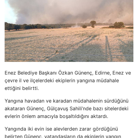
Enez Belediye Başkanı
Özkan Günenç, Edirne, Enez ve
çevre il ve ilçelerdeki ekiplerin yang
ına m
üdahale
etti
ğini belirtti.
Yangına havadan ve karadan m
üdahalenin sürdü
ğ
ünü
akataran Günenç, Gülçavu
ş Sahili’nde bazı sitelerdeki
evlerin
önlem amac
ıyla boşaltıldığını aktardı.
Yangında iki evin ise alevlerden zarar g
ördü
ğ
ünü
belirten Günenç, vatanda
şların da ekiplerin yangın