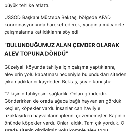
büyük tehlike atlatt
ı.
USSOD Başkanı M
ücteba Bekta
ş, b
ölgede AFAD
koordinasyonunda hareket ederek, yang
ınla m
ücadele
çal
ışmalarına katıldıklarını s
öyledi.
“BULUNDUĞUMUZ ALAN ÇEMBER OLARAK
ALEV TOPUNA DÖNDÜ”
Güzelyal
ı k
öyünde tahliye için çal
ışma yaptıklarını,
alevlerin yolu kapatması nedeniyle bulundukları siteden
ç
ıkamadıklarını kaydeden Bektaş, ş
öyle konu
ştu:
“2 kişinin tahliyesini sağladık. Onları g
önderdik.
Gönderirken de orada a
ğaca bağlı hayvanları g
ördük.
Keçiler, köpekler vard
ı. İnsanlar can havliyle
uzaklaşırken hayvanların iplerini
çözememi
şler. Kapının
önünde köpekler vard
ı. Onları aldık. Tam
ç
ıkıyorduk. O
sırada sitenin girdiğimiz yolu komple alev topu