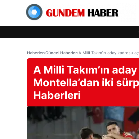
Haberler
›
Güncel Haberler
›
A Milli Takım’ın aday kadrosu aç
A Milli Takım’ın aday
Montella’dan iki sürp
Haberleri