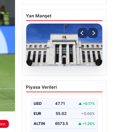
Yan Manşet
05.08.2026
Fed faizi sabit tuttu
Piyasa Verileri
USD
47.71
▲ +0.17%
EUR
55.02
• 0.00%
ALTIN
6573.5
▲ +1.25%
rest