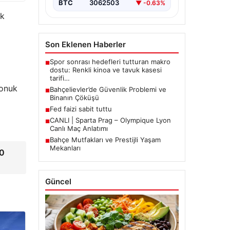
BTC
3062503
▼ -0.63%
ik
Son Eklenen Haberler
Spor sonrası hedefleri tutturan makro
■
dostu: Renkli kinoa ve tavuk kasesi
tarifi…
konuk
Bahçelievler’de Güvenlik Problemi ve
■
Binanın Çöküşü
Fed faizi sabit tuttu
■
CANLI | Sparta Prag – Olympique Lyon
■
Canlı Maç Anlatımı
Bahçe Mutfakları ve Prestijli Yaşam
■
Mekanları
00
Güncel