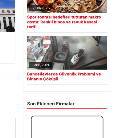
07/08/2026
Spor sonrası hedefleri tutturan makro
dostu: Renkli kinoa ve tavuk kasesi
tarifi…
06/08/2026
Bahçelievler’de Güvenlik Problemi ve
Binanın Çöküşü
Son Eklenen Firmalar