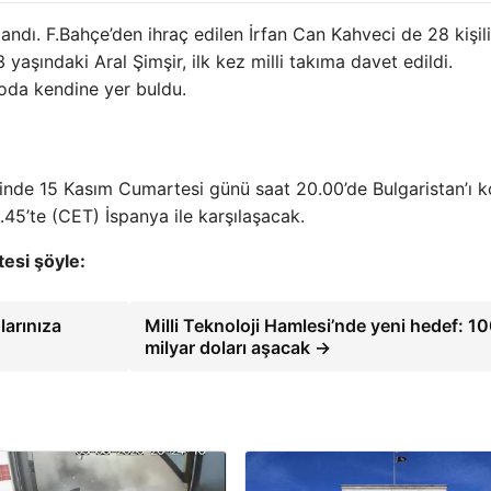
klandı. F.Bahçe’den ihraç edilen İrfan Can Kahveci de 28 kişil
yaşındaki Aral Şimşir, ilk kez milli takıma davet edildi.
oda kendine yer buldu.
inde 15 Kasım Cumartesi günü saat 20.00’de Bulgaristan’ı 
.45’te (CET) İspanya ile karşılaşacak.
tesi şöyle:
larınıza
Milli Teknoloji Hamlesi’nde yeni hedef: 1
milyar doları aşacak →