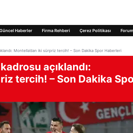
Güncel Haberler
Firma Rehberi
Çerez Politikası
Foru
ıklandı: Montella’dan iki sürpriz tercih! – Son Dakika Spor Haberleri
 kadrosu açıklandı:
riz tercih! – Son Dakika Sp