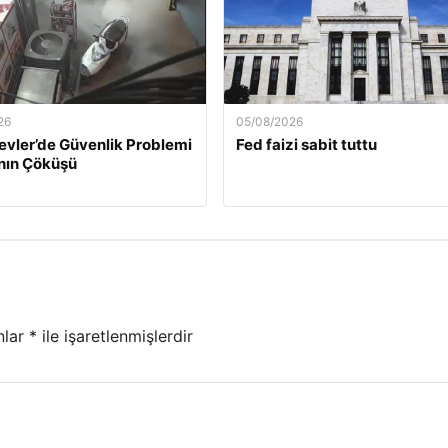
26
05/08/2026
evler’de Güvenlik Problemi
Fed faizi sabit tuttu
nın Çöküşü
nlar
*
ile işaretlenmişlerdir