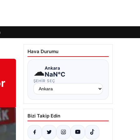
m
Hava Durumu
☁
Ankara
NaN°C
or
ŞEHIR SEÇ
Bizi Takip Edin