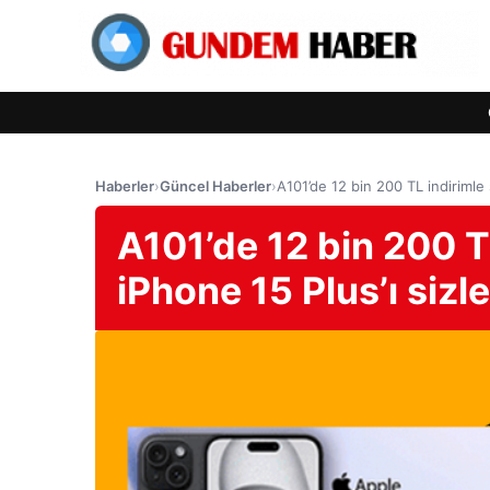
Haberler
›
Güncel Haberler
›
A101’de 12 bin 200 TL indirimle s
A101’de 12 bin 200 T
iPhone 15 Plus’ı sizle