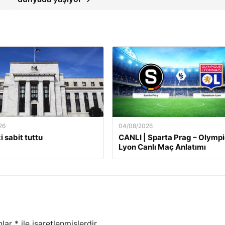
26
04/08/2026
i sabit tuttu
CANLI | Sparta Prag – Olymp
Lyon Canlı Maç Anlatımı
nlar
*
ile işaretlenmişlerdir