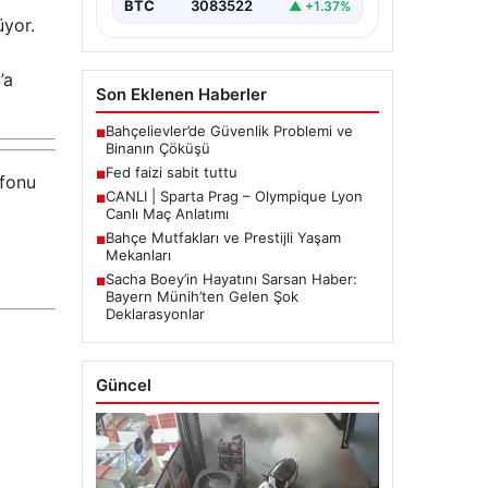
BTC
3083522
▲ +1.37%
üyor.
’a
Son Eklenen Haberler
Bahçelievler’de Güvenlik Problemi ve
■
Binanın Çöküşü
Fed faizi sabit tuttu
■
efonu
CANLI | Sparta Prag – Olympique Lyon
■
Canlı Maç Anlatımı
Bahçe Mutfakları ve Prestijli Yaşam
■
Mekanları
Sacha Boey’in Hayatını Sarsan Haber:
■
Bayern Münih’ten Gelen Şok
Deklarasyonlar
Güncel