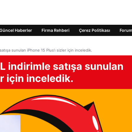
Güncel Haberler
Firma Rehberi
Çerez Politikası
Foru
atışa sunulan iPhone 15 Plus’ı sizler için inceledik.
L indirimle satışa sunulan
r için inceledik.