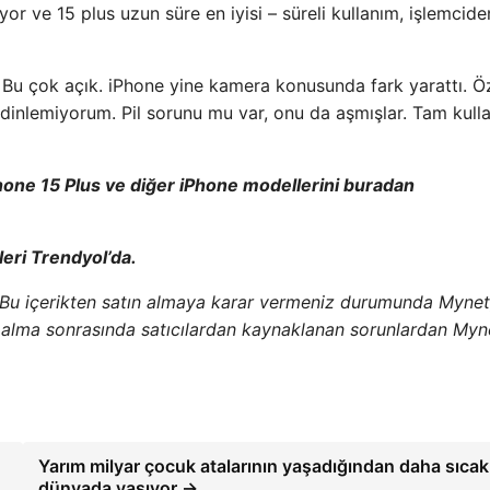
iyor ve 15 plus uzun süre en iyisi – süreli kullanım, işlemcide
. Bu çok açık. iPhone yine kamera konusunda fark yarattı. Öz
dinlemiyorum. Pil sorunu mu var, onu da aşmışlar. Tam kull
hone 15 Plus ve diğer iPhone modellerini buradan
eri Trendyol’da.
 Bu içerikten satın almaya karar vermeniz durumunda Mynet
ın alma sonrasında satıcılardan kaynaklanan sorunlardan Myn
Yarım milyar çocuk atalarının yaşadığından daha sıcak 
dünyada yaşıyor →