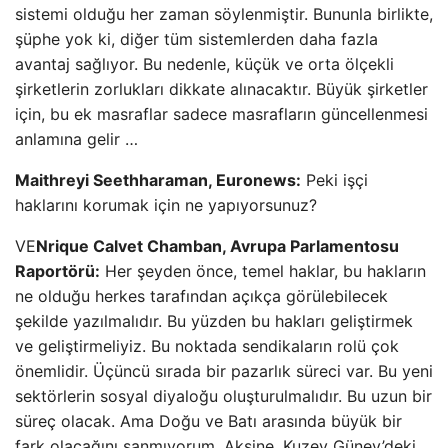
sistemi olduğu her zaman söylenmiştir. Bununla birlikte,
şüphe yok ki, diğer tüm sistemlerden daha fazla
avantaj sağlıyor. Bu nedenle, küçük ve orta ölçekli
şirketlerin zorlukları dikkate alınacaktır. Büyük şirketler
için, bu ek masraflar sadece masrafların güncellenmesi
anlamına gelir …
Maithreyi Seethharaman, Euronews:
Peki işçi
haklarını korumak için ne yapıyorsunuz?
VE
Nrique Calvet Chamban, Avrupa Parlamentosu
Raportörü:
Her şeyden önce, temel haklar, bu hakların
ne olduğu herkes tarafından açıkça görülebilecek
şekilde yazılmalıdır. Bu yüzden bu hakları geliştirmek
ve geliştirmeliyiz. Bu noktada sendikaların rolü çok
önemlidir. Üçüncü sırada bir pazarlık süreci var. Bu yeni
sektörlerin sosyal diyaloğu oluşturulmalıdır. Bu uzun bir
süreç olacak. Ama Doğu ve Batı arasında büyük bir
fark olacağını sanmıyorum. Aksine, Kuzey Güney’deki