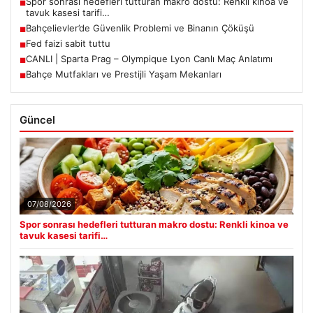
Spor sonrası hedefleri tutturan makro dostu: Renkli kinoa ve
■
tavuk kasesi tarifi…
Bahçelievler’de Güvenlik Problemi ve Binanın Çöküşü
■
Fed faizi sabit tuttu
■
CANLI | Sparta Prag – Olympique Lyon Canlı Maç Anlatımı
■
Bahçe Mutfakları ve Prestijli Yaşam Mekanları
■
Güncel
07/08/2026
Spor sonrası hedefleri tutturan makro dostu: Renkli kinoa ve
tavuk kasesi tarifi…