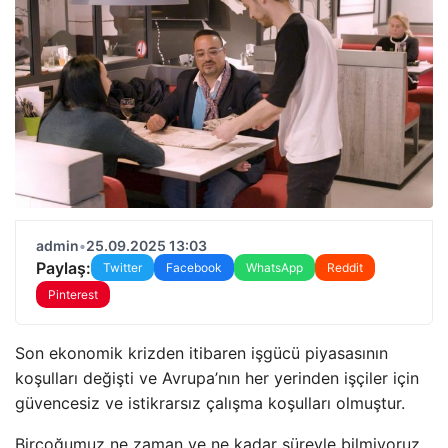
admin
•
25.09.2025 13:03
Paylaş:
Twitter
Facebook
WhatsApp
Reddit
Pinterest
Son ekonomik krizden itibaren işgücü piyasasının
koşulları değişti ve Avrupa’nın her yerinden işçiler için
güvencesiz ve istikrarsız çalışma koşulları olmuştur.
Birçoğumuz ne zaman ve ne kadar süreyle bilmiyoruz.