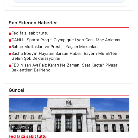
Son Eklenen Haberler
Fed faizi sabit tuttu
■
CANLI | Sparta Prag – Olympique Lyon Canlı Maç Anlatımı
■
Bahçe Mutfakları ve Prestijli Yaşam Mekanları
■
Sacha Boey’in Hayatını Sarsan Haber: Bayern Münih’ten
■
Gelen Şok Deklarasyonlar
FED Nisan Ayı Faiz Kararı Ne Zaman, Saat Kaçta? Piyasa
■
Beklentileri Belirlendi
Güncel
05/08/2026
Fed faizi sabit tuttu