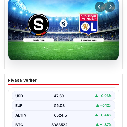
04.08.2026
CANLI | Sparta Prag – Olympique Lyon
Piyasa Verileri
Canlı Maç Anlatımı
USD
47.60
▲ +0.06%
EUR
55.08
▲ +0.12%
ALTIN
6524.5
▲ +0.44%
BTC
3083522
▲ +1.37%