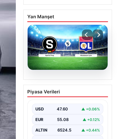
Yan Manşet
04.08.2026
CANLI | Sparta Prag –
Piyasa Verileri
Olympique Lyon Canlı
Maç Anlatımı
USD
47.60
▲ +0.06%
EUR
55.08
▲ +0.12%
ALTIN
6524.5
▲ +0.44%