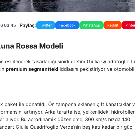
Paylaş:
26 03:45
Twitter
Facebook
WhatsApp
Reddit
Pinte
 Luna Rossa Modeli
 esinlenerek tasarladığı sınırlı üretim Giulia Quadrifoglio 
nın
premium segmentteki
iddiasını pekiştiriyor ve otomobil
.
k paket ile donatıldı. Ön tampona eklenen çift kanatçıklar 
rmansını artırıyor. Arka tarafta ise, yelkenlideki hidrofolle
 yer alıyor. Bu aerodinamik düzenleme, 300 km/s hızda 140
andart Giulia Quadrifoglio Verde’nin beş katı kadar bir güç