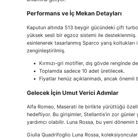
Performans ve İç Mekan Detayları
Kaputun altında 513 beygir gücündeki çift turb
yüksek sesli bir egzoz sistemi ile desteklenmiş
esinlenerek tasarlanmış Sparco yarış koltukları i
zenginleştirilmiş.
Kırmızı-gri motifler, dış gövde renginde de
Toplamda sadece 10 adet üretilecek.
Fiyatlar henüz açıklanmadı, ancak önemli bi
Gelecek İçin Umut Verici Adımlar
Alfa Romeo, Maserati ile birlikte yürüttüğü özel
hedefliyor. Bu girişimler, Stellantis’in zor günl
yardımcı olabilir. Luna Rossa, bu yeni dönemin b
Giulia Quadrifoglio Luna Rossa, koleksiyoncular