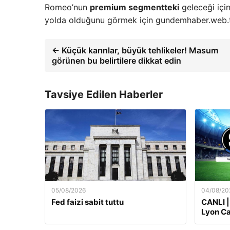
Romeo’nun
premium segmentteki
geleceği içi
yolda olduğunu görmek için gundemhaber.web.tr 
← Küçük karınlar, büyük tehlikeler! Masum
görünen bu belirtilere dikkat edin
Tavsiye Edilen Haberler
05/08/2026
04/08/20
Fed faizi sabit tuttu
CANLI |
Lyon Ca