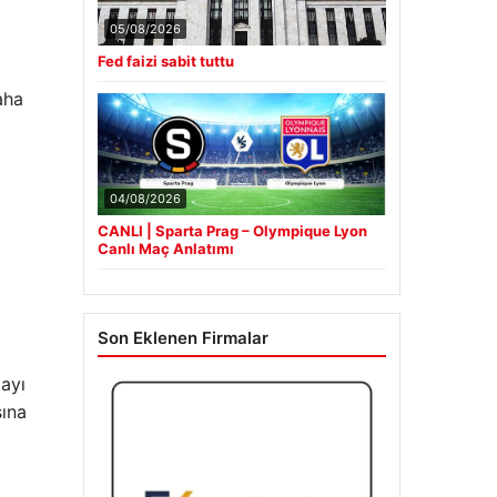
05/08/2026
Fed faizi sabit tuttu
aha
04/08/2026
CANLI | Sparta Prag – Olympique Lyon
Canlı Maç Anlatımı
Son Eklenen Firmalar
mayı
sına