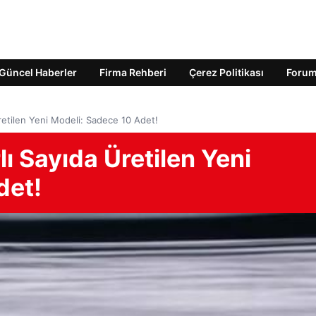
Güncel Haberler
Firma Rehberi
Çerez Politikası
Foru
retilen Yeni Modeli: Sadece 10 Adet!
ı Sayıda Üretilen Yeni
det!