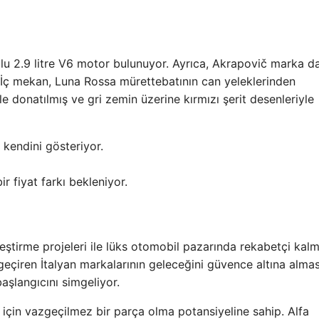
olu 2.9 litre V6 motor bulunuyor. Ayrıca, Akrapovič marka d
. İç mekan, Luna Rossa mürettebatının can yeleklerinden
le donatılmış ve gri zemin üzerine kırmızı şerit desenleriyle
 kendini gösteriyor.
r fiyat farkı bekleniyor.
leştirme projeleri ile lüks otomobil pazarında rekabetçi kal
er geçiren İtalyan markalarının geleceğini güvence altına alma
aşlangıcını simgeliyor.
 için vazgeçilmez bir parça olma potansiyeline sahip. Alfa