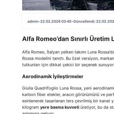
admin
•
22.02.2026 03:45
•
Güncellendi: 22.02.20
Alfa Romeo’dan Sınırlı Üretim
Alfa Romeo, İtalyan yelken takımı Luna Rossa’dan
Rossa modelini tanıttı. Bu özel versiyon, marka
tutkunları için dikkat çekici bir seçenek sunuyor
Aerodinamik İyileştirmeler
Giulia Quadrifoglio Luna Rossa, yeni aerodinami
karbon fiber etekler, aracın görünümünü ve perfo
esinlenerek tasarlanan ters çevrilmiş bir kanat
kilogram
yere basma kuvveti
üretiyor, bu da st
anlamına geliyor.