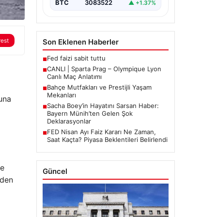
BTC
3083522
▲ +1.37%
rest
Son Eklenen Haberler
Fed faizi sabit tuttu
■
CANLI | Sparta Prag – Olympique Lyon
■
Canlı Maç Anlatımı
Bahçe Mutfakları ve Prestijli Yaşam
■
Mekanları
Luna
Sacha Boey’in Hayatını Sarsan Haber:
■
Bayern Münih’ten Gelen Şok
Deklarasyonlar
FED Nisan Ayı Faiz Kararı Ne Zaman,
■
Saat Kaçta? Piyasa Beklentileri Belirlendi
ve
Güncel
rden