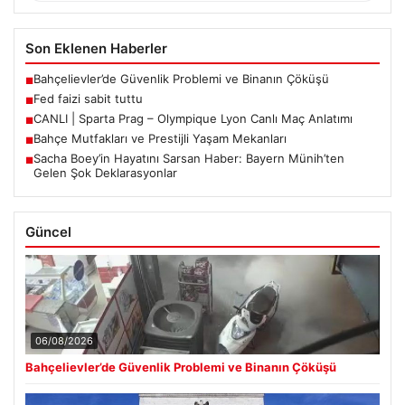
Son Eklenen Haberler
Bahçelievler’de Güvenlik Problemi ve Binanın Çöküşü
■
Fed faizi sabit tuttu
■
CANLI | Sparta Prag – Olympique Lyon Canlı Maç Anlatımı
■
Bahçe Mutfakları ve Prestijli Yaşam Mekanları
■
Sacha Boey’in Hayatını Sarsan Haber: Bayern Münih’ten
■
Gelen Şok Deklarasyonlar
Güncel
06/08/2026
Bahçelievler’de Güvenlik Problemi ve Binanın Çöküşü