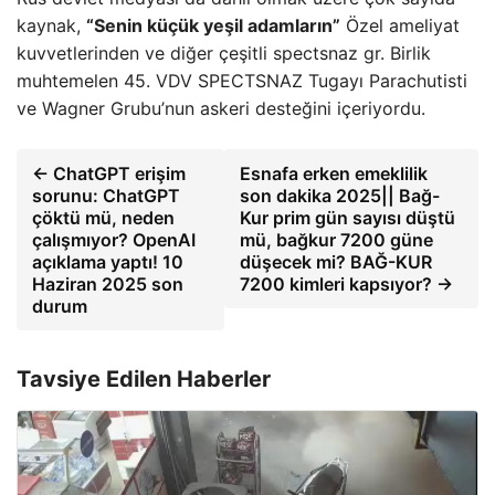
kaynak,
“Senin küçük yeşil adamların”
Özel ameliyat
kuvvetlerinden ve diğer çeşitli spectsnaz gr. Birlik
muhtemelen 45. VDV SPECTSNAZ Tugayı Parachutisti
ve Wagner Grubu’nun askeri desteğini içeriyordu.
← ChatGPT erişim
Esnafa erken emeklilik
sorunu: ChatGPT
son dakika 2025|| Bağ-
çöktü mü, neden
Kur prim gün sayısı düştü
çalışmıyor? OpenAI
mü, bağkur 7200 güne
açıklama yaptı! 10
düşecek mi? BAĞ-KUR
Haziran 2025 son
7200 kimleri kapsıyor? →
durum
Tavsiye Edilen Haberler