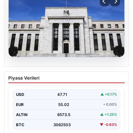
05.08.2026
Fed faizi sabit tuttu
Piyasa Verileri
USD
47.71
▲ +0.17%
EUR
55.02
• 0.00%
ALTIN
6573.5
▲ +1.25%
BTC
3062503
▼ -0.63%