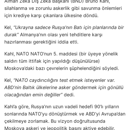
Alman Zeka Dış Zeka Başkanı (BND) Bruno Kahl,
silahlanma ve zorunlu askerlik gibi savunma önlemleri
için krediye karşı çıkanlara ülkesine döndü.
Kel,
“Ukrayna sadece Rusya’nın Batı için planlarında bir
durak”
Almanya’nın olası yeni tehditlere karşı
hazırlanması gerektiğini iddia etti.
Kahl, NATO NATO’nun 5. maddesi (bir üyeye yönelik
saldırı tüm ittifak için yapıldığı düşünülürse)
Moskova’daki bazı çevrelerin şüphelendiğini söyledi.
Kel,
“NATO caydırıcılığını test etmek isteyenler var.
ABD’nin Baltık ülkelerine asker göndermek için gönüllü
olacağından emin değiller”
dedi.
Kahl’a göre, Rusya’nın uzun vadeli hedefi 90’lı yılların
sonlarında NATO’yu dönüştürmek ve ABD’yi Avrupa’dan
çekilmeye zorlamak. Bu vizyon doğrultusunda
Moskova askeri ve jeopolitik basını aktive edebilir.