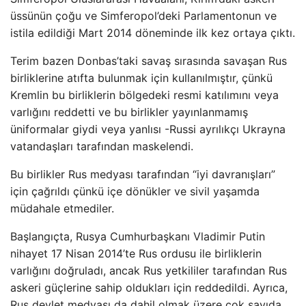
üssünün çoğu ve Simferopol’deki Parlamentonun ve
istila edildiği Mart 2014 döneminde ilk kez ortaya çıktı.
Terim bazen Donbas’taki savaş sırasında savaşan Rus
birliklerine atıfta bulunmak için kullanılmıştır, çünkü
Kremlin bu birliklerin bölgedeki resmi katılımını veya
varlığını reddetti ve bu birlikler yayınlanmamış
üniformalar giydi veya yanlısı -Russi ayrılıkçı Ukrayna
vatandaşları tarafından maskelendi.
Bu birlikler Rus medyası tarafından “iyi davranışları”
için çağrıldı çünkü içe dönükler ve sivil yaşamda
müdahale etmediler.
Başlangıçta, Rusya Cumhurbaşkanı Vladimir Putin
nihayet 17 Nisan 2014’te Rus ordusu ile birliklerin
varlığını doğruladı, ancak Rus yetkililer tarafından Rus
askeri güçlerine sahip oldukları için reddedildi. Ayrıca,
Rus devlet medyası da dahil olmak üzere çok sayıda