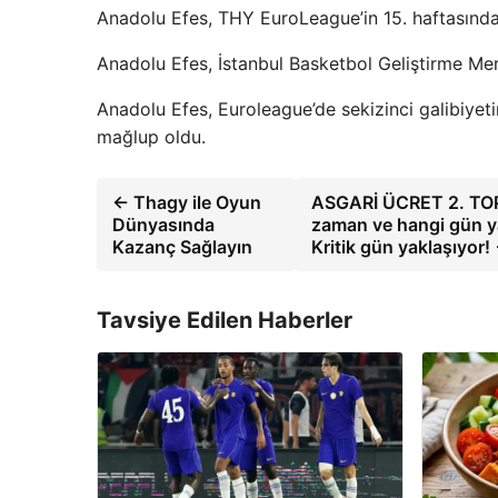
Anadolu Efes, THY EuroLeague’in 15. haftasında 
Anadolu Efes, İstanbul Basketbol Geliştirme Me
Anadolu Efes, Euroleague’de sekizinci galibiyetin
mağlup oldu.
← Thagy ile Oyun
ASGARİ ÜCRET 2. TOPL
Dünyasında
zaman ve hangi gün ya
Kazanç Sağlayın
Kritik gün yaklaşıyor!
Tavsiye Edilen Haberler