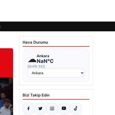
m
Hava Durumu
☁
Ankara
NaN°C
ŞEHIR SEÇ
Bizi Takip Edin