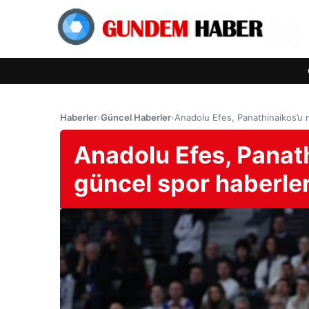
Haberler
›
Güncel Haberler
›
Anadolu Efes, Panathinaikos’u m
Anadolu Efes, Panath
güncel spor haberler