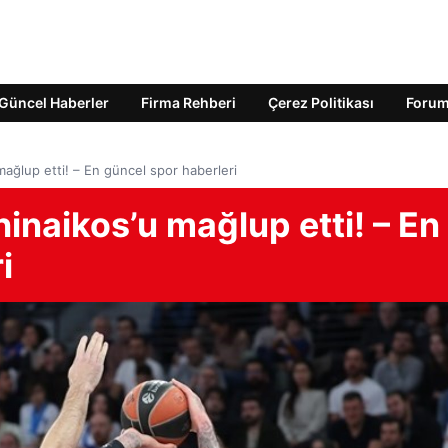
Güncel Haberler
Firma Rehberi
Çerez Politikası
Foru
ağlup etti! – En güncel spor haberleri
inaikos’u mağlup etti! – En
i