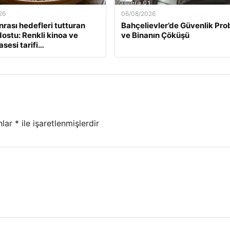
26
06/08/2026
nrası hedefleri tutturan
Bahçelievler’de Güvenlik Pro
ostu: Renkli kinoa ve
ve Binanın Çöküşü
asesi tarifi…
nlar
*
ile işaretlenmişlerdir