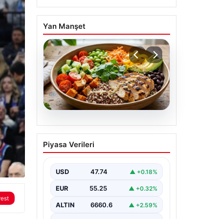
Yan Manşet
07.08.2026
Spor sonrası hedefleri
Piyasa Verileri
tutturan makro dostu:
Renkli kinoa ve tavuk
kasesi tarifi…
USD
47.74
▲ +0.18%
EUR
55.25
▲ +0.32%
rest
ALTIN
6660.6
▲ +2.59%