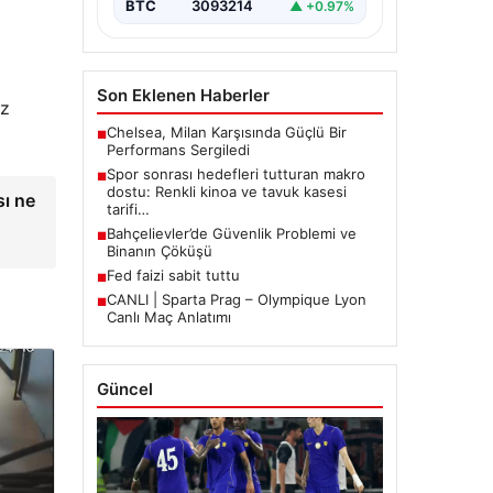
BTC
3093214
▲ +0.97%
Son Eklenen Haberler
ez
Chelsea, Milan Karşısında Güçlü Bir
■
Performans Sergiledi
Spor sonrası hedefleri tutturan makro
■
dostu: Renkli kinoa ve tavuk kasesi
ı ne
tarifi…
Bahçelievler’de Güvenlik Problemi ve
■
Binanın Çöküşü
Fed faizi sabit tuttu
■
CANLI | Sparta Prag – Olympique Lyon
■
Canlı Maç Anlatımı
Güncel