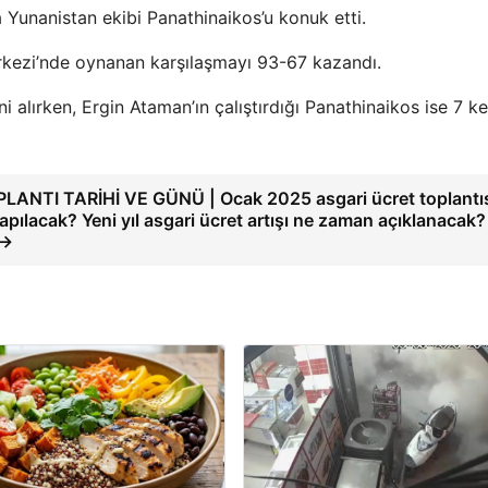
Yunanistan ekibi Panathinaikos’u konuk etti.
rkezi’nde oynanan karşılaşmayı 93-67 kazandı.
i alırken, Ergin Ataman’ın çalıştırdığı Panathinaikos ise 7 k
ANTI TARİHİ VE GÜNÜ | Ocak 2025 asgari ücret toplantıs
pılacak? Yeni yıl asgari ücret artışı ne zaman açıklanacak?
 →