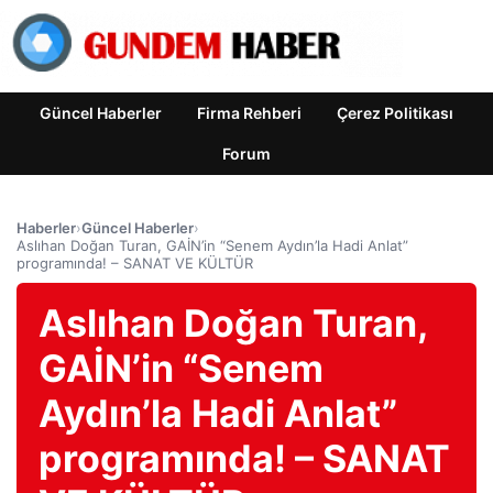
Güncel Haberler
Firma Rehberi
Çerez Politikası
Forum
Haberler
›
Güncel Haberler
›
Aslıhan Doğan Turan, GAİN’in “Senem Aydın’la Hadi Anlat”
programında! – SANAT VE KÜLTÜR
Aslıhan Doğan Turan,
GAİN’in “Senem
Aydın’la Hadi Anlat”
programında! – SANAT