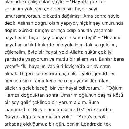
alanındaki çalışmaları şöyle; – “Hayatla pek bir
sorunum yok, sen çok bencilsin, hiçbir şeyi
umursamıyorsun, dikkatin dağılmış”. Ama sonra şöyle
dedi: “Aslıhan doğru olanı yapıyor, hiçbir şey umurunda
değil”. Sürekli bir şeyler inşa edip onunla yaşamak
hayal edin; hiçbir şey dünyanın sonu değil” – “Huzurlu
hayatlar artık filmlerde bile yok. Her dakika gülelim,
eğlenelim, öyle bir hayat yok! Allah’a şükür çok iyi
şartlarda yaşıyorum ve mutlu bir ailem var. Bunlar bana
yeter.”- “İki hayalim var. Biri İsviçre’de bir ev satın
almak. Diğeri ise restoran açmak. Üyelik gerektiren,
menüsü sınırlı ama kendine özgü yemekleri olan,
ailelerin gelebileceği bir yer hayal ediyorum.” – “Oğlum
Hamza doğduktan sonra ‘Umarım oğlunun başına kötü
bir şey gelir’ şeklinde bir yorum aldım. Buna
inanamadım. Bu yorumdan sonra DM’leri kapattım.
“Kayıtsızlığa tahammülüm yok.” – “Arda’yla hâlâ
arkadaş olduğumuz bir gün, benim Londra’da tek