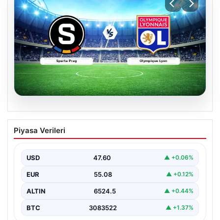
04.08.2026
CANLI | Sparta Prag – Olympique Lyon
Piyasa Verileri
Canlı Maç Anlatımı
USD
47.60
▲ +0.06%
EUR
55.08
▲ +0.12%
ALTIN
6524.5
▲ +0.44%
BTC
3083522
▲ +1.37%