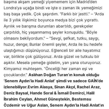
başıma akşam yemeği yiyememem için Madrid’den
Londra’ya uçağa bindi ve işte o zaman ilk yemeğimizi
baş başa yedik. Çok şaşırdım. “Farklı bir jestti.” – “Arda
ile 3 yıllık ilişkimiz boyunca medya bizi çok yıprattı.
Ayrılık ve barışma durumları abartıldı, gerekçeler
çarpıtıldı, hiç yaşanmamış şeyler konuşuldu. “Böyle
olmasını bekliyordum.” – “Sevgi, şefkat, tutku, saygı,
huzur, denge; Bunlar önemli şeyler, Arda ile bu hedefe
ulaştığımızı düşünüyoruz. Eğlenceli bir aile hayatımız
var, birlikte çok gülüyoruz. Arda güzel ve tutkulu bir
aşıktır. Mesela yemeğe gidelim, yan yana oturuyoruz.
Kimyamız muhteşem. “Önceliği her zaman eşi ve
çocuklarıdır.”
Aslıhan Doğan Turan’ın konuk olduğu
‘Senem Aydın’la Hadi Anlat’ şimdi ve sadece GAİN’de
izlenebiliyor.
Evrim Alasya, Sinan Akçıl, Rachel Araz,
Deniz Baysal, Hande Soral & İsmail Demirci, Halil
İbrahim Ceylan, Ahmet Güneştekin, Bestemsu
Özdemir ve Uğur Aslan, Senem Aydın’la Hadi Anlat’ın