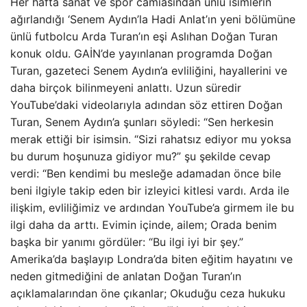
Her hafta sanat ve spor camiasından ünlü isimlerin
ağırlandığı ‘Senem Aydın’la Hadi Anlat’ın yeni bölümüne
ünlü futbolcu Arda Turan’ın eşi Aslıhan Doğan Turan
konuk oldu. GAİN’de yayınlanan programda Doğan
Turan, gazeteci Senem Aydın’a evliliğini, hayallerini ve
daha birçok bilinmeyeni anlattı. Uzun süredir
YouTube’daki videolarıyla adından söz ettiren Doğan
Turan, Senem Aydın’a şunları söyledi: “Sen herkesin
merak ettiği bir isimsin. “Sizi rahatsız ediyor mu yoksa
bu durum hoşunuza gidiyor mu?” şu şekilde cevap
verdi: “Ben kendimi bu mesleğe adamadan önce bile
beni ilgiyle takip eden bir izleyici kitlesi vardı. Arda ile
ilişkim, evliliğimiz ve ardından YouTube’a girmem ile bu
ilgi daha da arttı. Evimin içinde, ailem; Orada benim
başka bir yanımı gördüler: “Bu ilgi iyi bir şey.”
Amerika’da başlayıp Londra’da biten eğitim hayatını ve
neden gitmediğini de anlatan Doğan Turan’ın
açıklamalarından öne çıkanlar; Okuduğu ceza hukuku