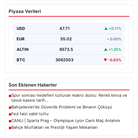
Bahçelievler’de Güvenlik Problemi ve
Piyasa Verileri
Binanın Çöküşü
İstanbul’un Bahçelievler ilçesinde, Yenibosna Merkez
Mahallesi Taşova Sokak’ta korkutucu bir olay yaşandı.
USD
47.71
▲ +0.17%
Yaklaşık 38…
EUR
55.02
• 0.00%
ALTIN
6573.5
▲ +1.25%
BTC
3062503
▼ -0.63%
Son Eklenen Haberler
Spor sonrası hedefleri tutturan makro dostu: Renkli kinoa ve
■
tavuk kasesi tarifi…
Bahçelievler’de Güvenlik Problemi ve Binanın Çöküşü
■
Fed faizi sabit tuttu
■
CANLI | Sparta Prag – Olympique Lyon Canlı Maç Anlatımı
■
Bahçe Mutfakları ve Prestijli Yaşam Mekanları
■