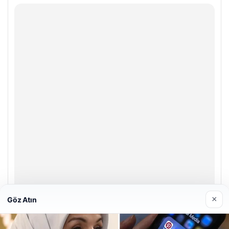
×
Göz Atın
Enes Kaplan Avukatlık Bürosu
28/04/2026