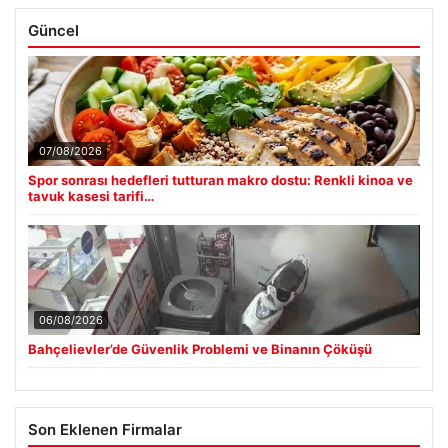
Güncel
07/08/2026
Spor sonrası hedefleri tutturan makro dostu: Renkli kinoa ve
tavuk kasesi tarifi…
06/08/2026
Bahçelievler’de Güvenlik Problemi ve Binanın Çöküşü
Son Eklenen Firmalar