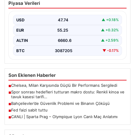
Piyasa Verileri
dostu: Renkli kinoa ve tavuk kasesi
tarifi…
USD
47.74
▲ +0.18%
EUR
55.25
▲ +0.32%
ALTIN
6660.6
▲ +2.59%
BTC
3087205
▼ -0.17%
Son Eklenen Haberler
Chelsea, Milan Karşısında Güçlü Bir Performans Sergiledi
■
Spor sonrası hedefleri tutturan makro dostu: Renkli kinoa ve
■
tavuk kasesi tarifi…
Bahçelievler’de Güvenlik Problemi ve Binanın Çöküşü
■
Fed faizi sabit tuttu
■
CANLI | Sparta Prag – Olympique Lyon Canlı Maç Anlatımı
■