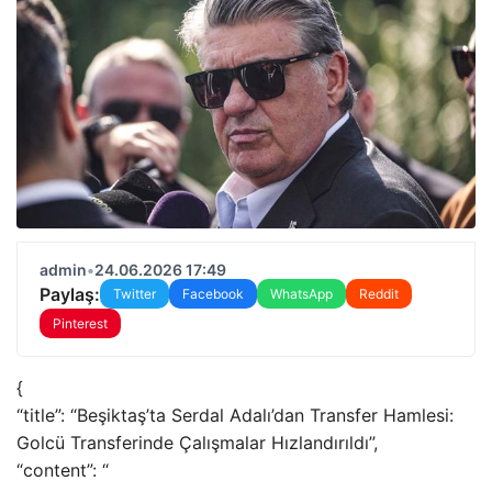
admin
•
24.06.2026 17:49
Paylaş:
Twitter
Facebook
WhatsApp
Reddit
Pinterest
{
“title”: “Beşiktaş’ta Serdal Adalı’dan Transfer Hamlesi:
Golcü Transferinde Çalışmalar Hızlandırıldı”,
“content”: “