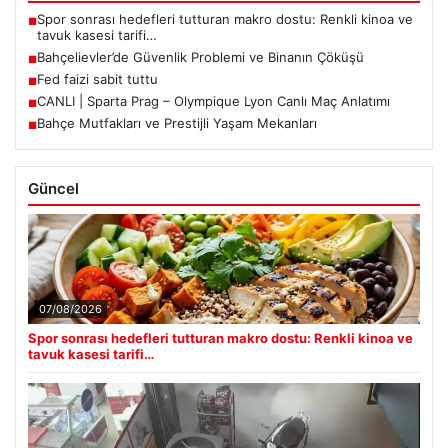
Son Eklenen Haberler
Spor sonrası hedefleri tutturan makro dostu: Renkli kinoa ve
■
tavuk kasesi tarifi…
Bahçelievler’de Güvenlik Problemi ve Binanın Çöküşü
■
Fed faizi sabit tuttu
■
CANLI | Sparta Prag – Olympique Lyon Canlı Maç Anlatımı
■
Bahçe Mutfakları ve Prestijli Yaşam Mekanları
■
Güncel
07/08/2026
Spor sonrası hedefleri tutturan makro dostu: Renkli kinoa ve
tavuk kasesi tarifi…