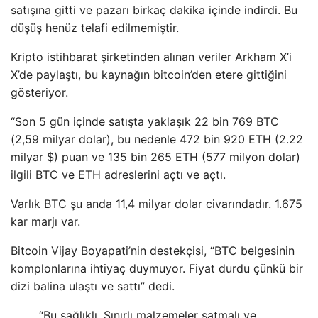
satışına gitti ve pazarı birkaç dakika içinde indirdi. Bu
düşüş henüz telafi edilmemiştir.
Kripto istihbarat şirketinden alınan veriler Arkham X’i
X’de paylaştı, bu kaynağın bitcoin’den etere gittiğini
gösteriyor.
“Son 5 gün içinde satışta yaklaşık 22 bin 769 BTC
(2,59 milyar dolar), bu nedenle 472 bin 920 ETH (2.22
milyar $) puan ve 135 bin 265 ETH (577 milyon dolar)
ilgili BTC ve ETH adreslerini açtı ve açtı.
Varlık BTC şu anda 11,4 milyar dolar civarındadır. 1.675
kar marjı var.
Bitcoin Vijay Boyapati’nin destekçisi, “BTC belgesinin
komplonlarına ihtiyaç duymuyor. Fiyat durdu çünkü bir
dizi balina ulaştı ve sattı” dedi.
“Bu sağlıklı. Sınırlı malzemeler satmalı ve