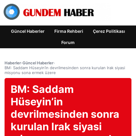
Güncel Haberler
Firma Rehberi
Çerez Politikası
Forum
Haberler
›
Güncel Haberler
›
BM: Saddam Hüseyin’in devrilmesinden sonra kurulan Irak siyasi
misyonu sona ermek üzere
BM: Saddam
Hüseyin’in
devrilmesinden sonra
kurulan Irak siyasi