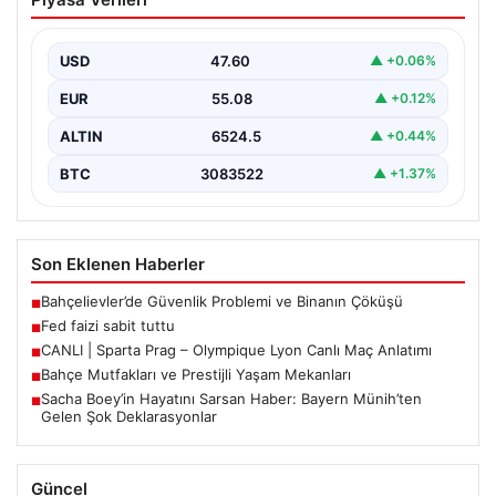
USD
47.60
▲ +0.06%
EUR
55.08
▲ +0.12%
ALTIN
6524.5
▲ +0.44%
BTC
3083522
▲ +1.37%
Son Eklenen Haberler
Bahçelievler’de Güvenlik Problemi ve Binanın Çöküşü
■
Fed faizi sabit tuttu
■
CANLI | Sparta Prag – Olympique Lyon Canlı Maç Anlatımı
■
Bahçe Mutfakları ve Prestijli Yaşam Mekanları
■
Sacha Boey’in Hayatını Sarsan Haber: Bayern Münih’ten
■
Gelen Şok Deklarasyonlar
Güncel