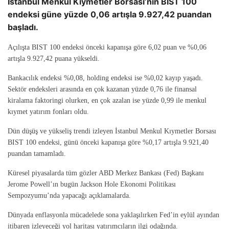
İstanbul Menkul Kıymetler Borsası’nın BIST 100
endeksi güne yüzde 0,06 artışla 9.927,42 puandan
başladı.
Açılışta BIST 100 endeksi önceki kapanışa göre 6,02 puan ve %0,06
artışla 9.927,42 puana yükseldi.
Bankacılık endeksi %0,08, holding endeksi ise %0,02 kayıp yaşadı.
Sektör endeksleri arasında en çok kazanan yüzde 0,76 ile finansal
kiralama faktoringi olurken, en çok azalan ise yüzde 0,99 ile menkul
kıymet yatırım fonları oldu.
Dün düşüş ve yükseliş trendi izleyen İstanbul Menkul Kıymetler Borsası
BIST 100 endeksi, günü önceki kapanışa göre %0,17 artışla 9.921,40
puandan tamamladı.
Küresel piyasalarda tüm gözler ABD Merkez Bankası (Fed) Başkanı
Jerome Powell’ın bugün Jackson Hole Ekonomi Politikası
Sempozyumu’nda yapacağı açıklamalarda.
Dünyada enflasyonla mücadelede sona yaklaşılırken Fed’in eylül ayından
itibaren izleyeceği yol haritası yatırımcıların ilgi odağında.