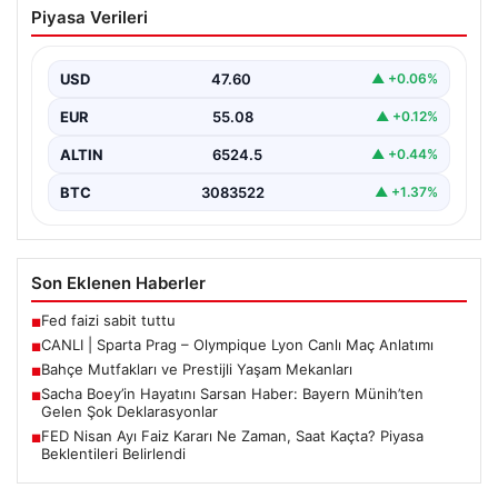
Piyasa Verileri
Canlı Maç Anlatımı
USD
47.60
▲ +0.06%
EUR
55.08
▲ +0.12%
ALTIN
6524.5
▲ +0.44%
BTC
3083522
▲ +1.37%
Son Eklenen Haberler
Fed faizi sabit tuttu
■
CANLI | Sparta Prag – Olympique Lyon Canlı Maç Anlatımı
■
Bahçe Mutfakları ve Prestijli Yaşam Mekanları
■
Sacha Boey’in Hayatını Sarsan Haber: Bayern Münih’ten
■
Gelen Şok Deklarasyonlar
FED Nisan Ayı Faiz Kararı Ne Zaman, Saat Kaçta? Piyasa
■
Beklentileri Belirlendi