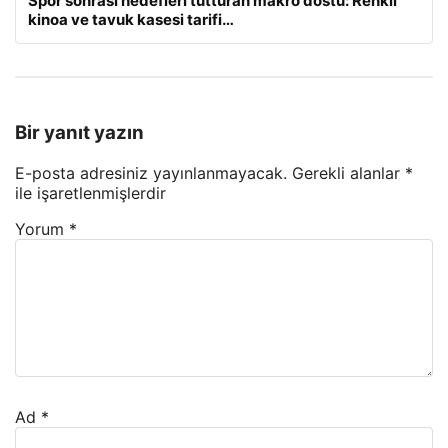
Spor sonrası hedefleri tutturan makro dostu: Renkli
kinoa ve tavuk kasesi tarifi…
Bir yanıt yazın
E-posta adresiniz yayınlanmayacak.
Gerekli alanlar
*
ile işaretlenmişlerdir
Yorum
*
Ad
*