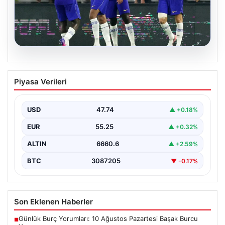
08.08.2026
Chelsea, Milan Karşısında Güçlü Bir
Piyasa Verileri
Performans Sergiledi
İngiltere’nin köklü takımlarından Chelsea, hazırlık
karşılaşmasında İtalya’nın dev ekiplerinden Milan ile
USD
47.74
▲ +0.18%
karşılaştı. Maç boyunca…
EUR
55.25
▲ +0.32%
ALTIN
6660.6
▲ +2.59%
BTC
3087205
▼ -0.17%
Son Eklenen Haberler
Günlük Burç Yorumları: 10 Ağustos Pazartesi Başak Burcu
■