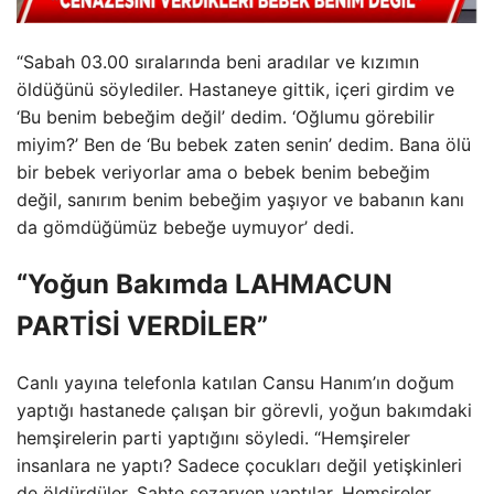
“Sabah 03.00 sıralarında beni aradılar ve kızımın
öldüğünü söylediler. Hastaneye gittik, içeri girdim ve
‘Bu benim bebeğim değil’ dedim. ‘Oğlumu görebilir
miyim?’ Ben de ‘Bu bebek zaten senin’ dedim. Bana ölü
bir bebek veriyorlar ama o bebek benim bebeğim
değil, sanırım benim bebeğim yaşıyor ve babanın kanı
da gömdüğümüz bebeğe uymuyor’ dedi.
“Yoğun Bakımda LAHMACUN
PARTİSİ VERDİLER”
Canlı yayına telefonla katılan Cansu Hanım’ın doğum
yaptığı hastanede çalışan bir görevli, yoğun bakımdaki
hemşirelerin parti yaptığını söyledi. “Hemşireler
insanlara ne yaptı? Sadece çocukları değil yetişkinleri
de öldürdüler. Sahte sezaryen yaptılar. Hemşireler