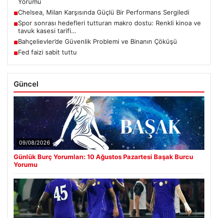
Yorumu
Chelsea, Milan Karşısında Güçlü Bir Performans Sergiledi
■
Spor sonrası hedefleri tutturan makro dostu: Renkli kinoa ve
■
tavuk kasesi tarifi…
Bahçelievler’de Güvenlik Problemi ve Binanın Çöküşü
■
Fed faizi sabit tuttu
■
Güncel
09/08/2026
Günlük Burç Yorumları: 10 Ağustos Pazartesi Başak Burcu
Yorumu