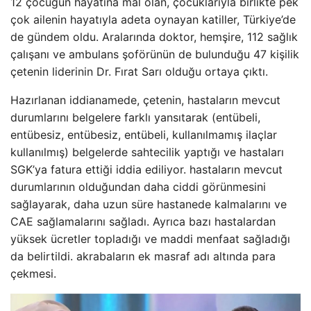
12 çocuğun hayatına mal olan, çocuklarıyla birlikte pek
çok ailenin hayatıyla adeta oynayan katiller, Türkiye’de
de gündem oldu. Aralarında doktor, hemşire, 112 sağlık
çalışanı ve ambulans şoförünün de bulunduğu 47 kişilik
çetenin liderinin Dr. Fırat Sarı olduğu ortaya çıktı.
Hazırlanan iddianamede, çetenin, hastaların mevcut
durumlarını belgelere farklı yansıtarak (entübeli,
entübesiz, entübesiz, entübeli, kullanılmamış ilaçlar
kullanılmış) belgelerde sahtecilik yaptığı ve hastaları
SGK’ya fatura ettiği iddia ediliyor. hastaların mevcut
durumlarının olduğundan daha ciddi görünmesini
sağlayarak, daha uzun süre hastanede kalmalarını ve
CAE sağlamalarını sağladı. Ayrıca bazı hastalardan
yüksek ücretler topladığı ve maddi menfaat sağladığı
da belirtildi. akrabaların ek masraf adı altında para
çekmesi.