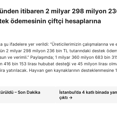
ünden itibaren 2 milyar 298 milyon 2
stek ödemesinin çiftçi hesaplarına
u ifadelere yer verildi: “Üreticilerimizin çalışmalarına ve e
n 2 milyar 298 milyon 236 bin TL tutarındaki destek ödem
olsun ve verimli.” Paylaşımda; 1 milyar 360 milyon 683 bin 315
n 416 bin 153 lirası hububat desteği ve 45 milyon lirası ol
ira yatırılacak. Hayvan gen kaynaklarının desteklenmesine 
türüldü – Son Dakika
İstanbul’da 4 katlı binada ya
çıktı →