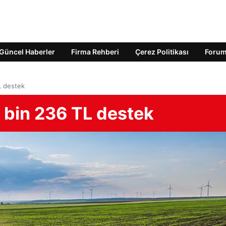
Güncel Haberler
Firma Rehberi
Çerez Politikası
Foru
L destek
8 bin 236 TL destek