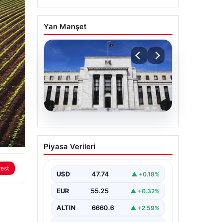
Yan Manşet
05.08.2026
Fed faizi sabit tuttu
Piyasa Verileri
rest
USD
47.74
▲ +0.18%
EUR
55.25
▲ +0.32%
ALTIN
6660.6
▲ +2.59%