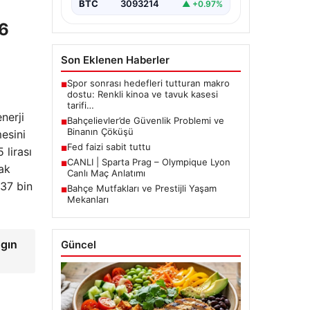
BTC
3093214
▲ +0.97%
36
Son Eklenen Haberler
Spor sonrası hedefleri tutturan makro
■
dostu: Renkli kinoa ve tavuk kasesi
tarifi…
nerji
Bahçelievler’de Güvenlik Problemi ve
■
Binanın Çöküşü
esini
Fed faizi sabit tuttu
■
 lirası
CANLI | Sparta Prag – Olympique Lyon
■
mak
Canlı Maç Anlatımı
137 bin
Bahçe Mutfakları ve Prestijli Yaşam
■
Mekanları
ngın
Güncel