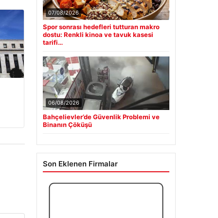
07/08/2026
Spor sonrası hedefleri tutturan makro
dostu: Renkli kinoa ve tavuk kasesi
tarifi…
06/08/2026
Bahçelievler’de Güvenlik Problemi ve
Binanın Çöküşü
Son Eklenen Firmalar