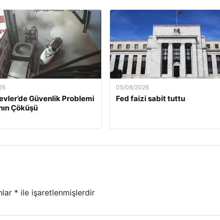
26
05/08/2026
evler’de Güvenlik Problemi
Fed faizi sabit tuttu
nın Çöküşü
nlar
*
ile işaretlenmişlerdir