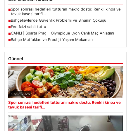
Spor sonrası hedefleri tutturan makro dostu: Renkli kinoa ve
■
tavuk kasesi tarifi…
Bahçelievler’de Güvenlik Problemi ve Binanın Çöküşü
■
Fed faizi sabit tuttu
■
CANLI | Sparta Prag – Olympique Lyon Canlı Maç Anlatımı
■
Bahçe Mutfakları ve Prestijli Yaşam Mekanları
■
Güncel
07/08/2026
Spor sonrası hedefleri tutturan makro dostu: Renkli kinoa ve
tavuk kasesi tarifi…