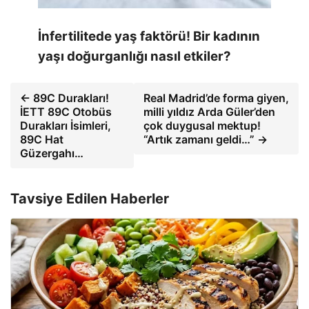
İnfertilitede yaş faktörü! Bir kadının
yaşı doğurganlığı nasıl etkiler?
← 89C Durakları!
Real Madrid’de forma giyen,
İETT 89C Otobüs
milli yıldız Arda Güler’den
Durakları İsimleri,
çok duygusal mektup!
89C Hat
“Artık zamanı geldi…” →
Güzergahı…
Tavsiye Edilen Haberler