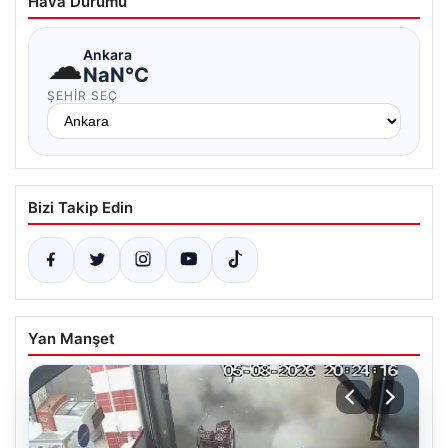
Hava Durumu
☁
Ankara
NaN°C
ŞEHIR SEÇ
Bizi Takip Edin
Yan Manşet