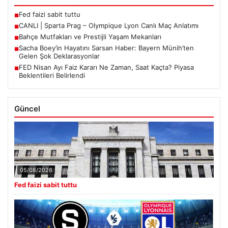
Son Eklenen Haberler
Fed faizi sabit tuttu
■
CANLI | Sparta Prag – Olympique Lyon Canlı Maç Anlatımı
■
Bahçe Mutfakları ve Prestijli Yaşam Mekanları
■
Sacha Boey’in Hayatını Sarsan Haber: Bayern Münih’ten
■
Gelen Şok Deklarasyonlar
FED Nisan Ayı Faiz Kararı Ne Zaman, Saat Kaçta? Piyasa
■
Beklentileri Belirlendi
Güncel
05/08/2026
Fed faizi sabit tuttu