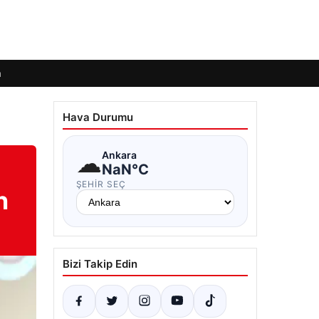
m
Hava Durumu
☁
Ankara
NaN°C
ŞEHIR SEÇ
n
Bizi Takip Edin