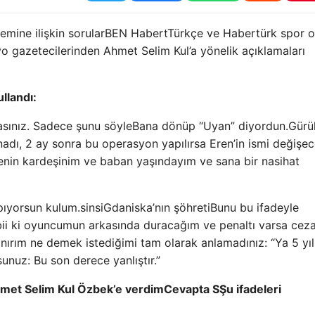
mine ilişkin sorular
BEN
Habert
Türkçe
ve
Habertürk
spor o
o gazetecilerinden Ahmet Selim Kul’a yönelik açıklamaları
llandı:
sınız. Sadece şunu söyle
Bana dönüp “Uyan” diyordun.
Gürü
nadı, 2 ay sonra bu operasyon yapılırsa Eren’in ismi değişec
enin kardeşinim ve baban yaşındayım ve sana bir nasihat
pıyorsun kulum.
sinsi
G
daniska’nın şöhreti
Bunu bu ifadeyle
ii ki oyuncumun arkasında duracağım ve penaltı varsa ceza
nırım ne demek istediğimi tam olarak anlamadınız: “Ya 5 yıl
sunuz: Bu son derece yanlıştır.”
met Selim Kul
Özbek’e verdim
Cevapta
S
Şu ifadeleri