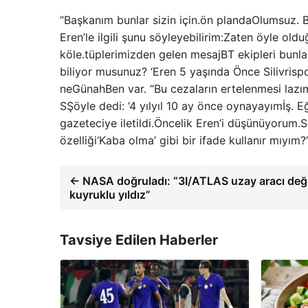
“Başkanım bunlar sizin için.
ön planda
Olumsuz. B
Eren’le ilgili şunu söyleyebilirim:
Zaten öyle olduğ
köle.
tüplerimizden gelen mesaj
BT ekipleri bunl
biliyor musunuz? ‘Eren 5 yaşında
Önce
Silivrisp
ne
Günah
Ben var. “Bu cezaların ertelenmesi lazı
S
Şöyle dedi: ‘4 yıl
yıl 10 ay
önce oynayayım
İş. 
gazeteciye iletildi.
Öncelik Eren’i düşünüyorum.
S
özelliği
‘Kaba olma’ gibi bir ifade kullanır mıyım?
← NASA doğruladı: “3I/ATLAS uzay aracı değil
kuyruklu yıldız”
Tavsiye Edilen Haberler