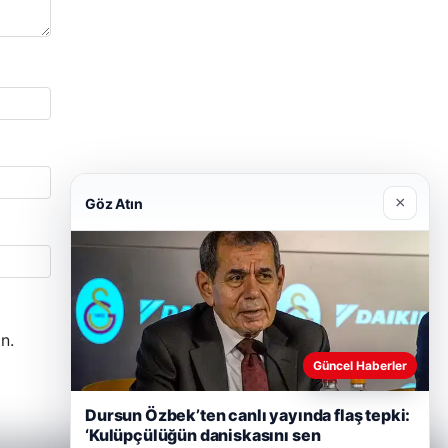
×
Göz Atın
n.
Güncel Haberler
Dursun Özbek’ten canlı yayında flaş tepki:
‘Kulüpçülüğün daniskasını sen