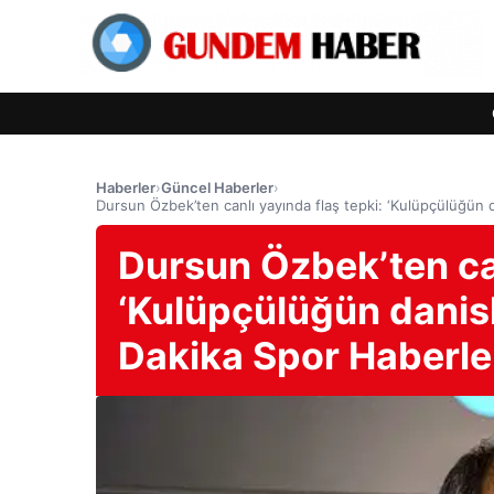
Haberler
›
Güncel Haberler
›
Dursun Özbek’ten canlı yayında flaş tepki: ‘Kulüpçülüğün 
Dursun Özbek’ten can
‘Kulüpçülüğün danisk
Dakika Spor Haberle