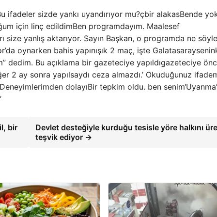
u ifadeler sizde yankı uyandırıyor mu?
çbir alakas
Bende yok
um için linç edildim
Ben programdayım. Maalesef
arı size yanlış aktarıyor. Sayın Başkan, o programda ne söyl
or’da
oynarken bahis yapın
ışık 2 ma
ç, işte Galatasaray
senin
m” dedim. Bu açıklama bir gazeteciye yapıldı
gazeteciye önc
Eğer 2 ay sonra yapılsaydı ceza almazdı.’ Okuduğunuz ifade
Deneyimlerimden dolayı
Bir tepkim oldu. ben senim
‘Uyanma
”
, bir
Devlet desteğiyle kurduğu tesisle yöre halkını ür
teşvik ediyor →