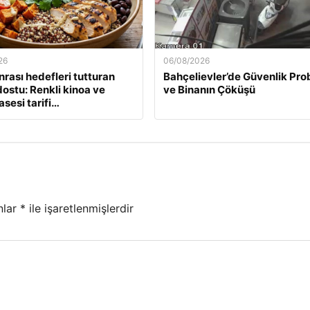
26
06/08/2026
nrası hedefleri tutturan
Bahçelievler’de Güvenlik Pro
ostu: Renkli kinoa ve
ve Binanın Çöküşü
asesi tarifi…
nlar
*
ile işaretlenmişlerdir