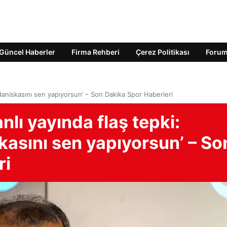
Güncel Haberler
Firma Rehberi
Çerez Politikası
Foru
daniskasını sen yapıyorsun’ – Son Dakika Spor Haberleri
lı yayında flaş tepki:
asını sen yapıyorsun’ – So
ri