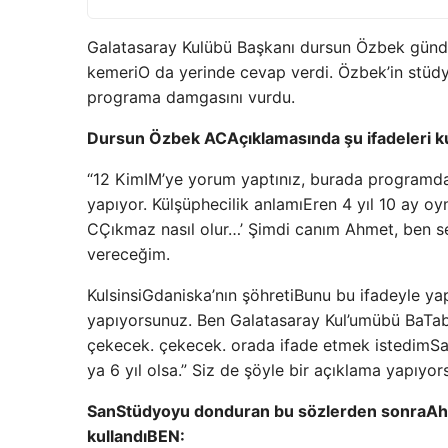
Galatasaray Kulübü Ba
şkanı dursun
Özbek günde
kemeri
O da yerinde cevap verdi.
Özbek’in stüdy
programa damgasını vurdu.
Dursun Özbek
A
C
Açıklamasında şu ifadeleri ku
“12 Kim
IM’ye yorum yaptınız, burada programda
yapıyor. Kül
şüphecilik anlamı
Eren 4 yıl 10 ay oy
C
Çıkmaz nasıl olur…’ Şimdi canım Ahmet, ben s
vereceğim.
Kul
sinsi
G
daniska’nın şöhreti
Bunu bu ifadeyle ya
yapıyorsunuz. Ben Galatasaray Kul’um
übü Ba
Tab
çekecek.
çekecek. orada ifade etmek istedim
Sa
ya 6 yıl olsa.” Siz de şöyle bir açıklama yapıyor
San
Stüdyoyu donduran bu sözlerden sonra
Ah
kullandı
BEN
: