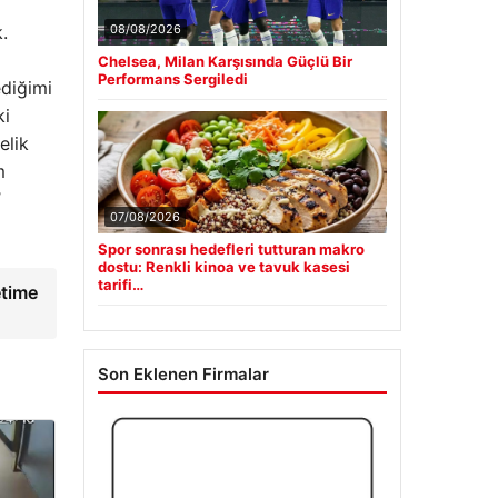
.
08/08/2026
Chelsea, Milan Karşısında Güçlü Bir
Performans Sergiledi
ediğimi
ki
elik
m
’
07/08/2026
Spor sonrası hedefleri tutturan makro
dostu: Renkli kinoa ve tavuk kasesi
tarifi…
etime
Son Eklenen Firmalar