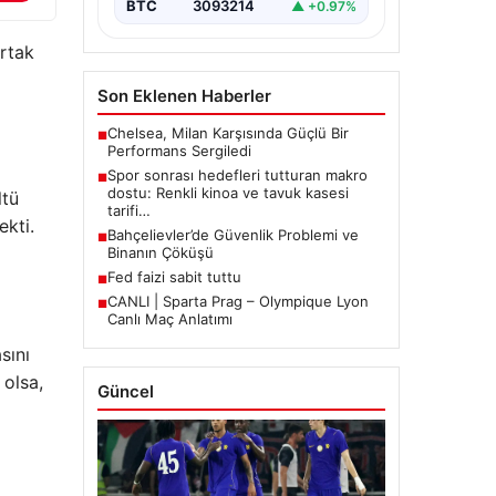
BTC
3093214
▲ +0.97%
rtak
Son Eklenen Haberler
Chelsea, Milan Karşısında Güçlü Bir
■
Performans Sergiledi
Spor sonrası hedefleri tutturan makro
■
dostu: Renkli kinoa ve tavuk kasesi
ltü
tarifi…
ekti.
Bahçelievler’de Güvenlik Problemi ve
■
Binanın Çöküşü
Fed faizi sabit tuttu
■
CANLI | Sparta Prag – Olympique Lyon
■
Canlı Maç Anlatımı
sını
 olsa,
Güncel