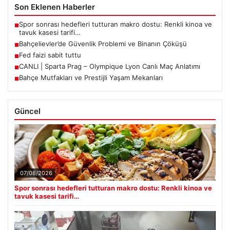
Son Eklenen Haberler
Spor sonrası hedefleri tutturan makro dostu: Renkli kinoa ve
■
tavuk kasesi tarifi…
Bahçelievler’de Güvenlik Problemi ve Binanın Çöküşü
■
Fed faizi sabit tuttu
■
CANLI | Sparta Prag – Olympique Lyon Canlı Maç Anlatımı
■
Bahçe Mutfakları ve Prestijli Yaşam Mekanları
■
Güncel
07/08/2026
Spor sonrası hedefleri tutturan makro dostu: Renkli kinoa ve
tavuk kasesi tarifi…