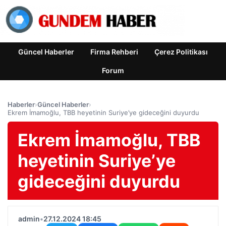
Güncel Haberler
Firma Rehberi
Çerez Politikası
Forum
Haberler
›
Güncel Haberler
›
Ekrem İmamoğlu, TBB heyetinin Suriye’ye gideceğini duyurdu
Ekrem İmamoğlu, TBB
heyetinin Suriye’ye
gideceğini duyurdu
admin
•
27.12.2024 18:45