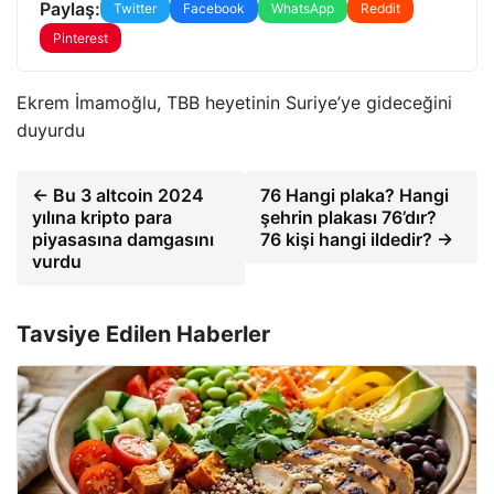
Paylaş:
Twitter
Facebook
WhatsApp
Reddit
Pinterest
Ekrem İmamoğlu, TBB heyetinin Suriye’ye gideceğini
duyurdu
← Bu 3 altcoin 2024
76 Hangi plaka? Hangi
yılına kripto para
şehrin plakası 76’dır?
piyasasına damgasını
76 kişi hangi ildedir? →
vurdu
Tavsiye Edilen Haberler