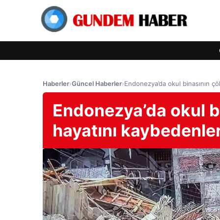
Haberler
›
Güncel Haberler
›
Endonezya’da okul binasının çök
Endonezya’da okul b
hayatını kaybedenleri