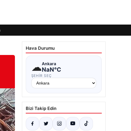
m
Hava Durumu
☁
Ankara
NaN°C
ŞEHIR SEÇ
Bizi Takip Edin