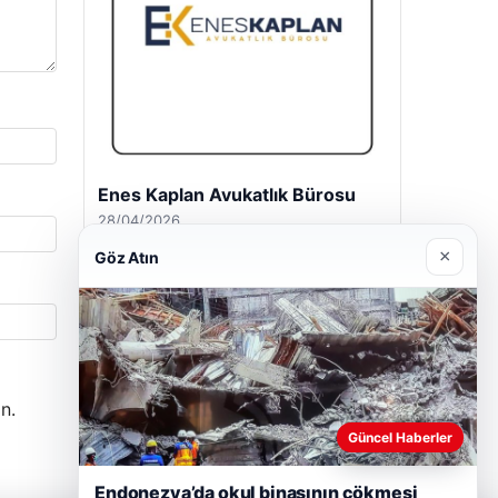
Trend Yapı Akustik
18/04/2026
×
Göz Atın
n.
Güncel Haberler
Endonezya’da okul binasının çökmesi