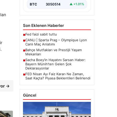
BTC
3050514
▲ +1.01%
ılan
Son Eklenen Haberler
Fed faizi sabit tuttu
■
CANLI | Sparta Prag – Olympique Lyon
■
ir
Canlı Maç Anlatımı
.
Bahçe Mutfakları ve Prestijli Yaşam
■
Mekanları
Sacha Boey’in Hayatını Sarsan Haber:
■
Bayern Münih’ten Gelen Şok
Deklarasyonlar
FED Nisan Ayı Faiz Kararı Ne Zaman,
■
Saat Kaçta? Piyasa Beklentileri Belirlendi
iyor →
Güncel