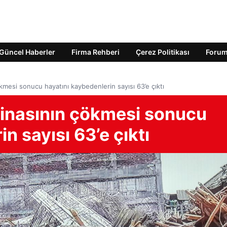
Güncel Haberler
Firma Rehberi
Çerez Politikası
Foru
mesi sonucu hayatını kaybedenlerin sayısı 63’e çıktı
inasının çökmesi sonucu
n sayısı 63’e çıktı