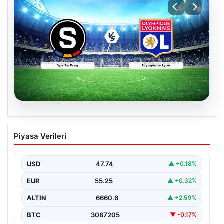
04.08.2026
CANLI | Sparta Prag – Olympique Lyon
Piyasa Verileri
Canlı Maç Anlatımı
USD
47.74
▲ +0.18%
EUR
55.25
▲ +0.32%
ALTIN
6660.6
▲ +2.59%
BTC
3087205
▼ -0.17%