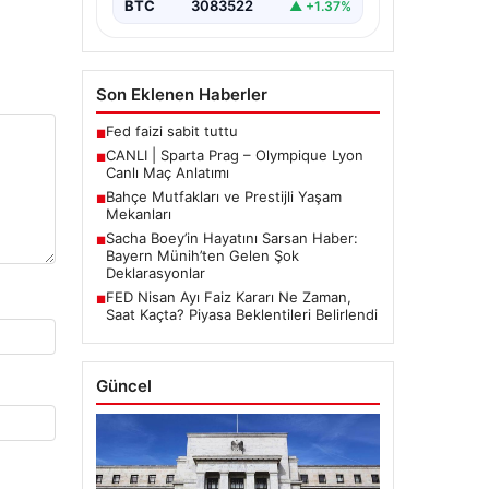
BTC
3083522
▲ +1.37%
Son Eklenen Haberler
Fed faizi sabit tuttu
■
CANLI | Sparta Prag – Olympique Lyon
■
Canlı Maç Anlatımı
Bahçe Mutfakları ve Prestijli Yaşam
■
Mekanları
Sacha Boey’in Hayatını Sarsan Haber:
■
Bayern Münih’ten Gelen Şok
Deklarasyonlar
FED Nisan Ayı Faiz Kararı Ne Zaman,
■
Saat Kaçta? Piyasa Beklentileri Belirlendi
Güncel