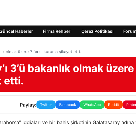
Güncel Haberler
Firma Rehberi
Çerez Politikası
Foru
lık olmak üzere 7 farklı kuruma şikayet etti.
’ı 3’ü bakanlık olmak üzere
 etti.
Paylaş:
Twitter
Facebook
WhatsApp
Reddit
Pinte
raborsa” iddiaları ve bir bahis şirketinin Galatasaray adına 