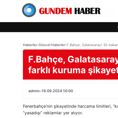
Haberler
›
Güncel Haberler
›
F.Bahçe, Galatasaray’ı 3’ü bakan
F.Bahçe, Galatasaray
farklı kuruma şikayet
admin
•
19.09.2024 10:00
Fenerbahçe’nin şikayetinde harcama limitleri, “ka
“yasadışı” reklamlar yer alıyor.