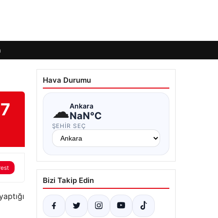
m
Hava Durumu
 7
☁
Ankara
NaN°C
ŞEHIR SEÇ
rest
Bizi Takip Edin
yaptığı