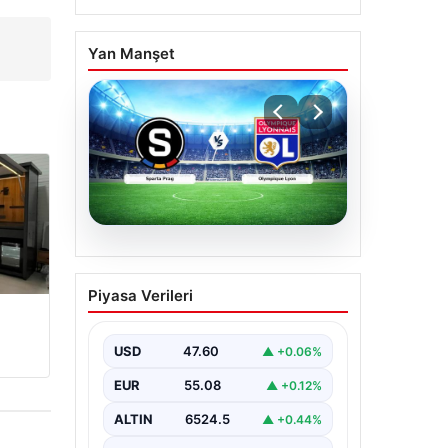
?
Yan Manşet
04.08.2026
CANLI | Sparta Prag –
Piyasa Verileri
Olympique Lyon Canlı
Maç Anlatımı
USD
47.60
▲ +0.06%
EUR
55.08
▲ +0.12%
ALTIN
6524.5
▲ +0.44%