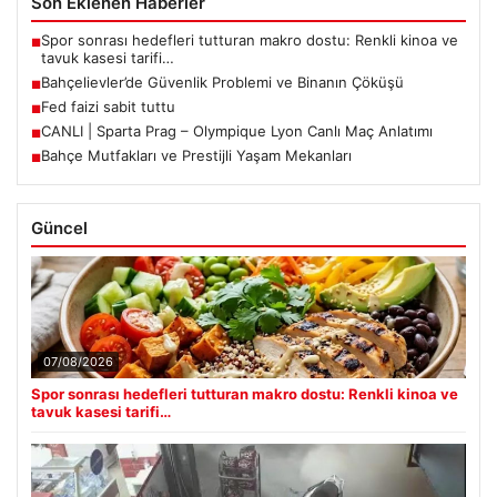
Son Eklenen Haberler
Spor sonrası hedefleri tutturan makro dostu: Renkli kinoa ve
■
tavuk kasesi tarifi…
Bahçelievler’de Güvenlik Problemi ve Binanın Çöküşü
■
Fed faizi sabit tuttu
■
CANLI | Sparta Prag – Olympique Lyon Canlı Maç Anlatımı
■
Bahçe Mutfakları ve Prestijli Yaşam Mekanları
■
Güncel
07/08/2026
Spor sonrası hedefleri tutturan makro dostu: Renkli kinoa ve
tavuk kasesi tarifi…