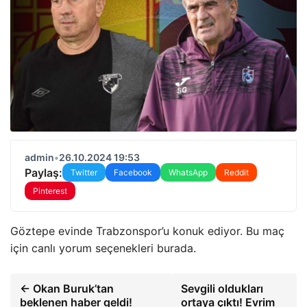
admin
•
26.10.2024 19:53
Paylaş:
Twitter
Facebook
WhatsApp
Reddit
Pinterest
Göztepe evinde Trabzonspor’u konuk ediyor. Bu maç
için canlı yorum seçenekleri burada.
← Okan Buruk’tan
Sevgili oldukları
beklenen haber geldi!
ortaya çıktı! Evrim