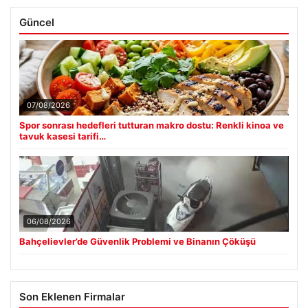
Güncel
07/08/2026
Spor sonrası hedefleri tutturan makro dostu: Renkli kinoa ve
tavuk kasesi tarifi…
06/08/2026
Bahçelievler’de Güvenlik Problemi ve Binanın Çöküşü
Son Eklenen Firmalar