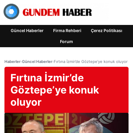
Güncel Haberler
Firma Rehberi
Çerez Politikası
Forum
Haberler
›
Güncel Haberler
›
Fırtına İzmir’de Göztepe’ye konuk oluyor
Fırtına İzmir’de
Göztepe’ye konuk
oluyor