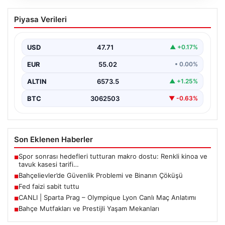
Bahçelievler’de Güvenlik Problemi ve
Piyasa Verileri
Binanın Çöküşü
İstanbul’un Bahçelievler ilçesinde, Yenibosna Merkez
Mahallesi Taşova Sokak’ta korkutucu bir olay yaşandı.
USD
47.71
▲ +0.17%
Yaklaşık 38…
EUR
55.02
• 0.00%
ALTIN
6573.5
▲ +1.25%
BTC
3062503
▼ -0.63%
Son Eklenen Haberler
Spor sonrası hedefleri tutturan makro dostu: Renkli kinoa ve
■
tavuk kasesi tarifi…
Bahçelievler’de Güvenlik Problemi ve Binanın Çöküşü
■
Fed faizi sabit tuttu
■
CANLI | Sparta Prag – Olympique Lyon Canlı Maç Anlatımı
■
Bahçe Mutfakları ve Prestijli Yaşam Mekanları
■