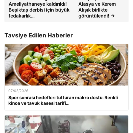
Ameliyathaneye kaldırıldı!
Alasya ve Kerem
Beşiktaş derbisi için büyük
Alışık birlikte
fedakarlık…
görüntülendi! →
Tavsiye Edilen Haberler
07/08/2026
Spor sonrası hedefleri tutturan makro dostu: Renkli
kinoa ve tavuk kasesi tarifi…