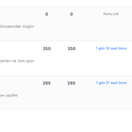
0
0
Konu yok
b dünyasından özgün
350
350
1 gün 18 saat önce
berleri ve tüm spor
265
265
1 gün 21 saat önce
ve yazilim