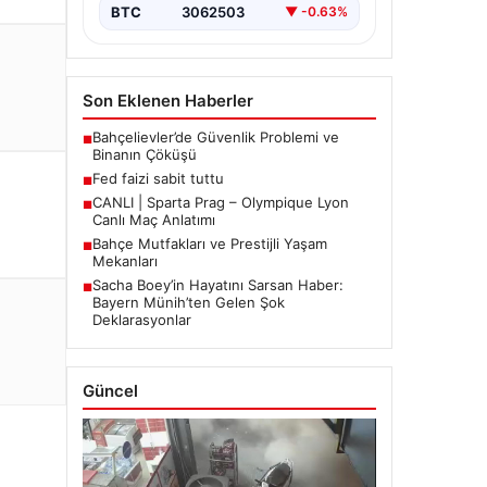
BTC
3062503
▼ -0.63%
Son Eklenen Haberler
Bahçelievler’de Güvenlik Problemi ve
■
Binanın Çöküşü
Fed faizi sabit tuttu
■
CANLI | Sparta Prag – Olympique Lyon
■
Canlı Maç Anlatımı
Bahçe Mutfakları ve Prestijli Yaşam
■
Mekanları
Sacha Boey’in Hayatını Sarsan Haber:
■
Bayern Münih’ten Gelen Şok
Deklarasyonlar
Güncel