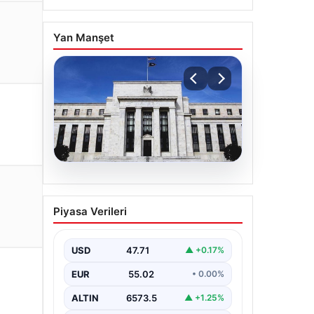
Yan Manşet
04.08.2026
CANLI | Sparta Prag –
Piyasa Verileri
Olympique Lyon Canlı
Maç Anlatımı
USD
47.71
▲ +0.17%
EUR
55.02
• 0.00%
ALTIN
6573.5
▲ +1.25%