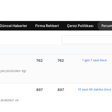
Güncel Haberler
Firma Rehberi
Çerez Politikası
Foru
762
762
1 gün 7 saat önce
e yeryüzünden ilgi
897
897
10 saat 46 dakika önce
nalizleri ve