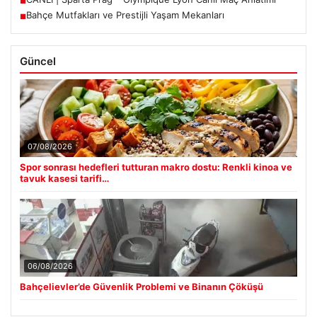
■
Bahçe Mutfakları ve Prestijli Yaşam Mekanları
■
Güncel
07/08/2026
Spor sonrası hedefleri tutturan makro dostu: Renkli kinoa ve
tavuk kasesi tarifi…
06/08/2026
Bahçelievler’de Güvenlik Problemi ve Binanın Çöküşü