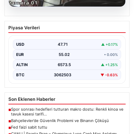
06.08.2026
Bahçelievler’de Güvenlik Problemi ve
Piyasa Verileri
Binanın Çöküşü
İstanbul'un Bahçelievler ilçesinde, Yenibosna Merkez
Mahallesi Taşova Sokak'ta korkutucu bir olay yaşandı.
USD
47.71
▲ +0.17%
Yaklaşık 38…
EUR
55.02
• 0.00%
ALTIN
6573.5
▲ +1.25%
BTC
3062503
▼ -0.63%
Son Eklenen Haberler
Spor sonrası hedefleri tutturan makro dostu: Renkli kinoa ve
■
tavuk kasesi tarifi…
Bahçelievler’de Güvenlik Problemi ve Binanın Çöküşü
■
Fed faizi sabit tuttu
■
CANLI | Sparta Prag – Olympique Lyon Canlı Maç Anlatımı