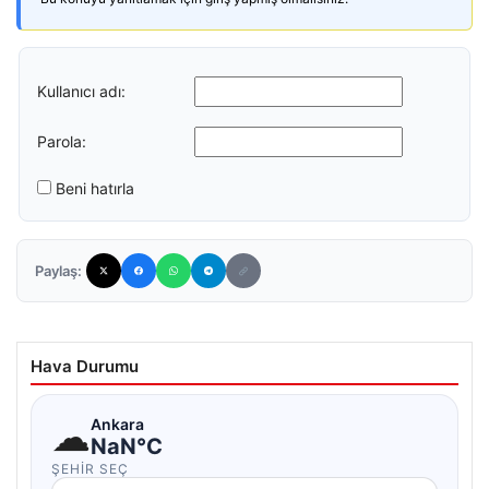
Kullanıcı adı:
Parola:
Beni hatırla
Paylaş:
Hava Durumu
☁
Ankara
NaN°C
ŞEHIR SEÇ