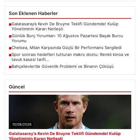
Son Eklenen Haberler
Galatasaray’a Kevin De Bruyne Teklifi Gündemde! Kulüp
■
Yönetiminin Kararı Netleşti
Günlük Burç Yorumları: 10 Ağustos Pazartesi Başak Burcu
■
Yorumu
Chelsea, Milan Karşısında Güçlü Bir Performans Sergiledi
■
Spor sonrası hedefleri tutturan makro dostu: Renkli kinoa ve
■
tavuk kasesi tarifi…
Bahçelievler’de Güvenlik Problemi ve Binanın Çöküşü
■
Güncel
10/08/2026
Galatasaray’a Kevin De Bruyne Teklifi Gündemde! Kulüp
Yönetiminin Kararı Netleşti