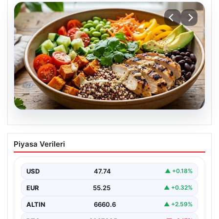
07.08.2026
Spor sonrası hedefleri tutturan makro
Piyasa Verileri
dostu: Renkli kinoa ve tavuk kasesi
tarifi…
USD
47.74
▲ +0.18%
EUR
55.25
▲ +0.32%
ALTIN
6660.6
▲ +2.59%