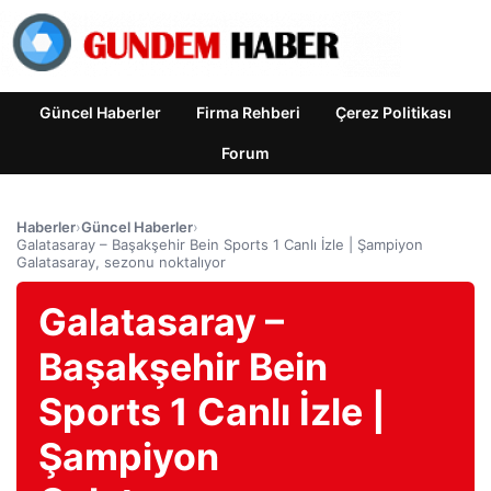
Güncel Haberler
Firma Rehberi
Çerez Politikası
Forum
Haberler
›
Güncel Haberler
›
Galatasaray – Başakşehir Bein Sports 1 Canlı İzle | Şampiyon
Galatasaray, sezonu noktalıyor
Galatasaray –
Başakşehir Bein
Sports 1 Canlı İzle |
Şampiyon