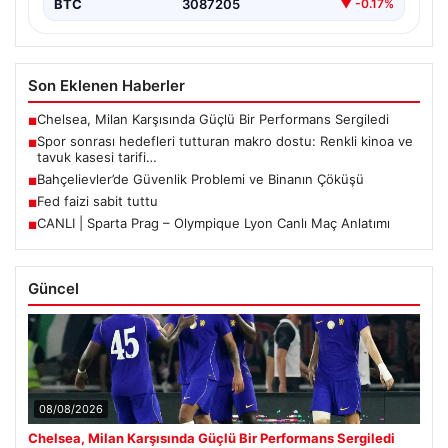
BTC
3087205
▼ -0.17%
Son Eklenen Haberler
Chelsea, Milan Karşısında Güçlü Bir Performans Sergiledi
■
Spor sonrası hedefleri tutturan makro dostu: Renkli kinoa ve
■
tavuk kasesi tarifi…
Bahçelievler’de Güvenlik Problemi ve Binanın Çöküşü
■
Fed faizi sabit tuttu
■
CANLI | Sparta Prag – Olympique Lyon Canlı Maç Anlatımı
■
Güncel
08/08/2026
Chelsea, Milan Karşısında Güçlü Bir Performans Sergiledi