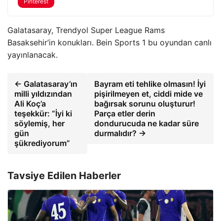
Pinterest
Galatasaray, Trendyol Super League Rams
Basaksehir’in konukları. Bein Sports 1 bu oyundan canlı
yayınlanacak.
← Galatasaray’ın
Bayram eti tehlike olmasın! İyi
milli yıldızından
pişirilmeyen et, ciddi mide ve
Ali Koç’a
bağırsak sorunu oluşturur!
teşekkür: “İyi ki
Parça etler derin
söylemiş, her
dondurucuda ne kadar süre
gün
durmalıdır? →
şükrediyorum”
Tavsiye Edilen Haberler