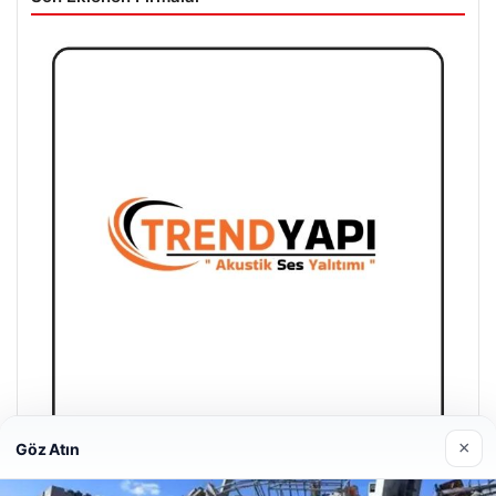
×
Göz Atın
Trend Yapı Akustik