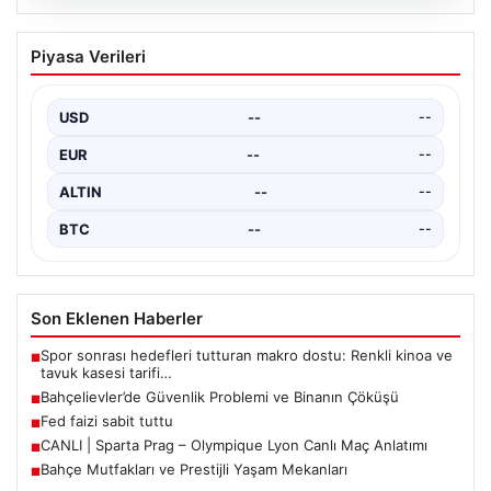
04.08.2026
CANLI | Sparta Prag – Olympique Lyon
Piyasa Verileri
Canlı Maç Anlatımı
USD
--
--
EUR
--
--
ALTIN
--
--
BTC
--
--
Son Eklenen Haberler
Spor sonrası hedefleri tutturan makro dostu: Renkli kinoa ve
■
tavuk kasesi tarifi…
Bahçelievler’de Güvenlik Problemi ve Binanın Çöküşü
■
Fed faizi sabit tuttu
■
CANLI | Sparta Prag – Olympique Lyon Canlı Maç Anlatımı
■
Bahçe Mutfakları ve Prestijli Yaşam Mekanları
■