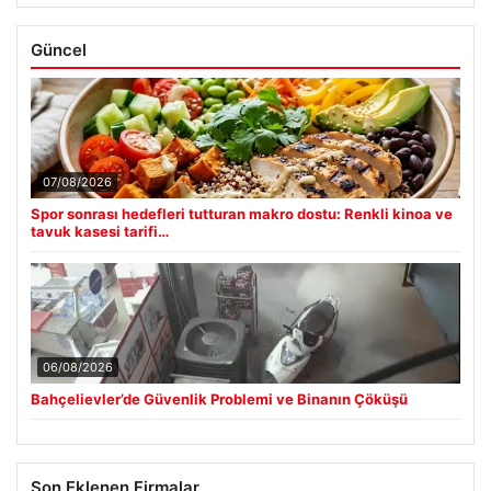
Güncel
07/08/2026
Spor sonrası hedefleri tutturan makro dostu: Renkli kinoa ve
tavuk kasesi tarifi…
06/08/2026
Bahçelievler’de Güvenlik Problemi ve Binanın Çöküşü
Son Eklenen Firmalar