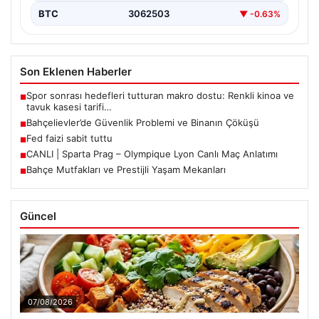
BTC
3062503
▼ -0.63%
Son Eklenen Haberler
Spor sonrası hedefleri tutturan makro dostu: Renkli kinoa ve
■
tavuk kasesi tarifi…
Bahçelievler’de Güvenlik Problemi ve Binanın Çöküşü
■
Fed faizi sabit tuttu
■
CANLI | Sparta Prag – Olympique Lyon Canlı Maç Anlatımı
■
Bahçe Mutfakları ve Prestijli Yaşam Mekanları
■
Güncel
07/08/2026