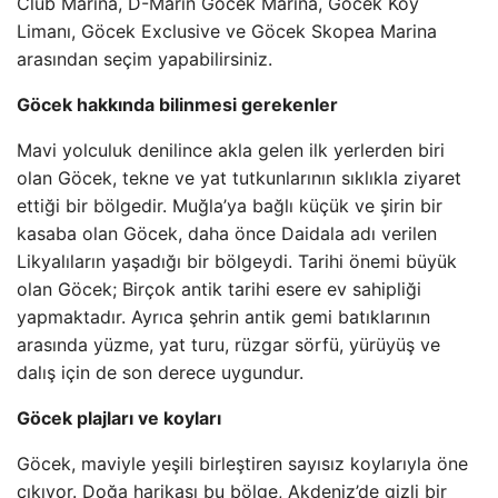
Club Marina, D-Marin Göcek Marina, Göcek Köy
Limanı, Göcek Exclusive ve Göcek Skopea Marina
arasından seçim yapabilirsiniz.
Göcek hakkında bilinmesi gerekenler
Mavi yolculuk denilince akla gelen ilk yerlerden biri
olan Göcek, tekne ve yat tutkunlarının sıklıkla ziyaret
ettiği bir bölgedir. Muğla’ya bağlı küçük ve şirin bir
kasaba olan Göcek, daha önce Daidala adı verilen
Likyalıların yaşadığı bir bölgeydi. Tarihi önemi büyük
olan Göcek; Birçok antik tarihi esere ev sahipliği
yapmaktadır. Ayrıca şehrin antik gemi batıklarının
arasında yüzme, yat turu, rüzgar sörfü, yürüyüş ve
dalış için de son derece uygundur.
Göcek plajları ve koyları
Göcek, maviyle yeşili birleştiren sayısız koylarıyla öne
çıkıyor. Doğa harikası bu bölge, Akdeniz’de gizli bir