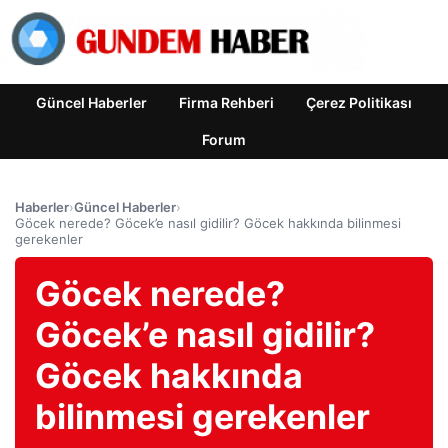
Güncel Haberler
Firma Rehberi
Çerez Politikası
Forum
Haberler
›
Güncel Haberler
›
Göcek nerede? Göcek’e nasıl gidilir? Göcek hakkında bilinmesi
gerekenler
Göcek nerede?
Göcek’e nasıl gidilir?
Göcek hakkında
bilinmesi gerekenler