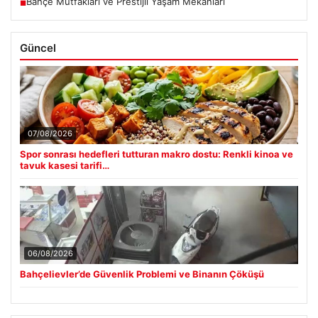
Bahçe Mutfakları ve Prestijli Yaşam Mekanları
■
Güncel
07/08/2026
Spor sonrası hedefleri tutturan makro dostu: Renkli kinoa ve
tavuk kasesi tarifi…
06/08/2026
Bahçelievler’de Güvenlik Problemi ve Binanın Çöküşü