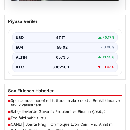
06.08.2026
Bahçelievler’de Güvenlik Problemi ve
Piyasa Verileri
Binanın Çöküşü
İstanbul’un Bahçelievler ilçesinde, Yenibosna Merkez
Mahallesi Taşova Sokak’ta korkutucu bir olay yaşandı.
USD
47.71
▲ +0.17%
Yaklaşık 38…
EUR
55.02
• 0.00%
ALTIN
6573.5
▲ +1.25%
BTC
3062503
▼ -0.63%
Son Eklenen Haberler
Spor sonrası hedefleri tutturan makro dostu: Renkli kinoa ve
■
tavuk kasesi tarifi…
Bahçelievler’de Güvenlik Problemi ve Binanın Çöküşü
■
Fed faizi sabit tuttu
■
CANLI | Sparta Prag – Olympique Lyon Canlı Maç Anlatımı
■