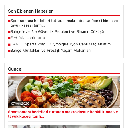
Son Eklenen Haberler
Spor sonrası hedefleri tutturan makro dostu: Renkli kinoa ve
■
tavuk kasesi tarifi…
Bahçelievler’de Güvenlik Problemi ve Binanın Çöküşü
■
Fed faizi sabit tuttu
■
CANLI | Sparta Prag – Olympique Lyon Canlı Maç Anlatımı
■
Bahçe Mutfakları ve Prestijli Yaşam Mekanları
■
Güncel
07/08/2026
Spor sonrası hedefleri tutturan makro dostu: Renkli kinoa ve
tavuk kasesi tarifi…