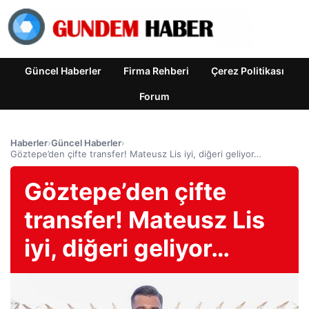
Güncel Haberler
Firma Rehberi
Çerez Politikası
Forum
Haberler
›
Güncel Haberler
›
Göztepe’den çifte transfer! Mateusz Lis iyi, diğeri geliyor…
Göztepe’den çifte
transfer! Mateusz Lis
iyi, diğeri geliyor…