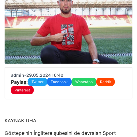
admin
•
29.05.2024 16:40
Paylaş:
Twitter
Facebook
WhatsApp
Reddit
Pinterest
KAYNAK
DHA
Göztepe’nin İngiltere şubesini de devralan Sport