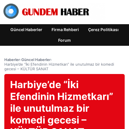
Güncel Haberler
Firma Rehberi
Çerez Politikası
Forum
Haberler
›
Güncel Haberler
›
Harbiye’de “İki Efendinin Hizmetkarı” ile unutulmaz bir komedi
gecesi – KÜLTÜR SANAT
Harbiye’de “İki
Efendinin Hizmetkarı”
ile unutulmaz bir
komedi gecesi –