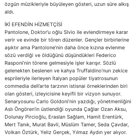
özgün müzikleriyle büyüleyen gösteri, uzun süre alkış
aldı.
İKİ EFENDİN HİZMETÇİSİ
Pantolone, Doktor’u oğlu Slvio ile evlendirmeye karar
verir ve evinde bir tören düzenler. Gençler birbirlerine
aşıktır ama Pantolone’nin daha önce kızına evlenme
sözü verdiği ve öldüğünü düşündükleri Federico
Rasponi’nin törene gelmesiyle işler karışır. Sözlü
gelenekten beslenen ve kahya Truffaldino’nun zekice
esprileriyle ilerleyen İtalyan popüler tiyatrosunun
commedia dell’arte tarzının istisnai örneklerinden biri
olan gösteri, izleyicisine keyifli bir vizyon sunuyor.
Senaryosunu Carlo Goldoni’nin yazdığı, yönetmenliğini
Aslı Öngören’in üstlendiği oyunda Çağlar Ozan Aksu,
Dolunay Pircioğlu, Eraslan Sağlam, Hamit Erentürk,
Mert Tanık, Murat Bavli, Müslüm Tamer, Seda Çavdar,
Volkan Öztürk, Yeliz Gerçek, Yılmaz Aydın yer alıyor.