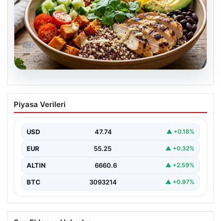
07.08.2026
Spor sonrası hedefleri tutturan makro
Piyasa Verileri
dostu: Renkli kinoa ve tavuk kasesi
tarifi…
USD
47.74
▲ +0.18%
EUR
55.25
▲ +0.32%
ALTIN
6660.6
▲ +2.59%
BTC
3093214
▲ +0.97%