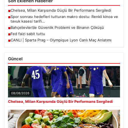
Son Eklenen Haberler
Chelsea, Milan Karşısında Güçlü Bir Performans Sergiledi
■
Spor sonrası hedefleri tutturan makro dostu: Renkli kinoa ve
■
tavuk kasesi tarifi…
Bahçelievler’de Güvenlik Problemi ve Binanın Çöküşü
■
Fed faizi sabit tuttu
■
CANLI | Sparta Prag – Olympique Lyon Canlı Maç Anlatımı
■
Güncel
08/08/2026
Chelsea, Milan Karşısında Güçlü Bir Performans Sergiledi