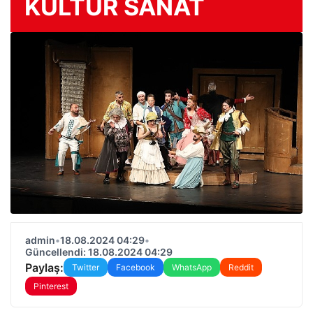
KÜLTÜR SANAT
admin
•
18.08.2024 04:29
•
Güncellendi: 18.08.2024 04:29
Paylaş:
Twitter
Facebook
WhatsApp
Reddit
Pinterest