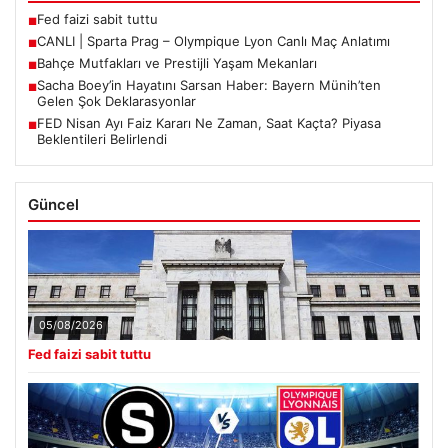
Son Eklenen Haberler
Fed faizi sabit tuttu
■
CANLI | Sparta Prag – Olympique Lyon Canlı Maç Anlatımı
■
Bahçe Mutfakları ve Prestijli Yaşam Mekanları
■
Sacha Boey’in Hayatını Sarsan Haber: Bayern Münih’ten
■
Gelen Şok Deklarasyonlar
FED Nisan Ayı Faiz Kararı Ne Zaman, Saat Kaçta? Piyasa
■
Beklentileri Belirlendi
Güncel
05/08/2026
Fed faizi sabit tuttu