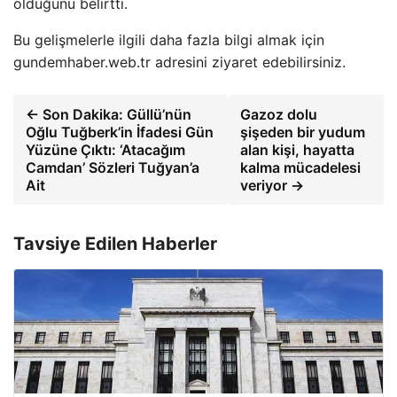
olduğunu belirtti.
Bu gelişmelerle ilgili daha fazla bilgi almak için
gundemhaber.web.tr adresini ziyaret edebilirsiniz.
← Son Dakika: Güllü’nün
Gazoz dolu
Oğlu Tuğberk’in İfadesi Gün
şişeden bir yudum
Yüzüne Çıktı: ‘Atacağım
alan kişi, hayatta
Camdan’ Sözleri Tuğyan’a
kalma mücadelesi
Ait
veriyor →
Tavsiye Edilen Haberler