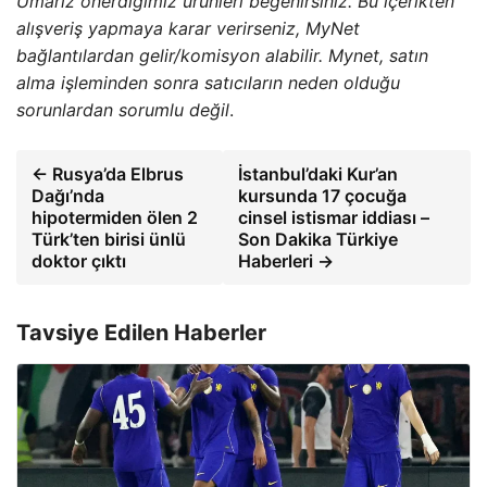
Umarız önerdiğimiz ürünleri beğenirsiniz. Bu içerikten
alışveriş yapmaya karar verirseniz, MyNet
bağlantılardan gelir/komisyon alabilir. Mynet, satın
alma işleminden sonra satıcıların neden olduğu
sorunlardan sorumlu değil
.
← Rusya’da Elbrus
İstanbul’daki Kur’an
Dağı’nda
kursunda 17 çocuğa
hipotermiden ölen 2
cinsel istismar iddiası –
Türk’ten birisi ünlü
Son Dakika Türkiye
doktor çıktı
Haberleri →
Tavsiye Edilen Haberler