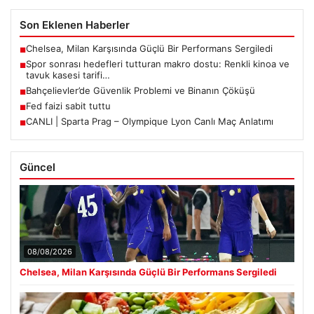
Son Eklenen Haberler
Chelsea, Milan Karşısında Güçlü Bir Performans Sergiledi
■
Spor sonrası hedefleri tutturan makro dostu: Renkli kinoa ve
■
tavuk kasesi tarifi…
Bahçelievler’de Güvenlik Problemi ve Binanın Çöküşü
■
Fed faizi sabit tuttu
■
CANLI | Sparta Prag – Olympique Lyon Canlı Maç Anlatımı
■
Güncel
08/08/2026
Chelsea, Milan Karşısında Güçlü Bir Performans Sergiledi