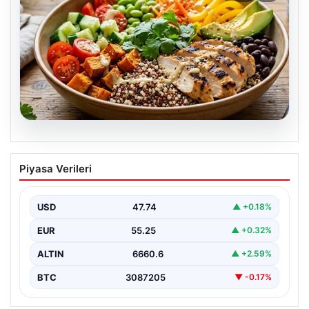
07.08.2026
Spor sonrası hedefleri tutturan makro
Piyasa Verileri
dostu: Renkli kinoa ve tavuk kasesi
tarifi…
USD
47.74
▲ +0.18%
EUR
55.25
▲ +0.32%
ALTIN
6660.6
▲ +2.59%
BTC
3087205
▼ -0.17%