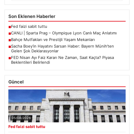
Son Eklenen Haberler
Fed faizi sabit tuttu
■
CANLI | Sparta Prag – Olympique Lyon Canlı Maç Anlatımı
■
Bahçe Mutfakları ve Prestijli Yaşam Mekanları
■
Sacha Boey’in Hayatını Sarsan Haber: Bayern Münih’ten
■
Gelen Şok Deklarasyonlar
FED Nisan Ayı Faiz Kararı Ne Zaman, Saat Kaçta? Piyasa
■
Beklentileri Belirlendi
Güncel
05/08/2026
Fed faizi sabit tuttu