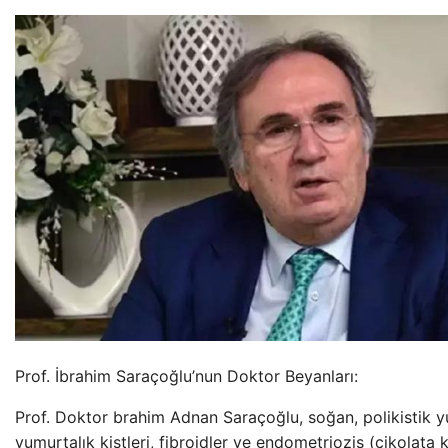
Prof. İbrahim Saraçoğlu’nun Doktor Beyanları:
Prof. Doktor brahim Adnan Saraçoğlu, soğan, polikistik y
yumurtalık kistleri, fibroidler ve endometriozis (çikolata ki