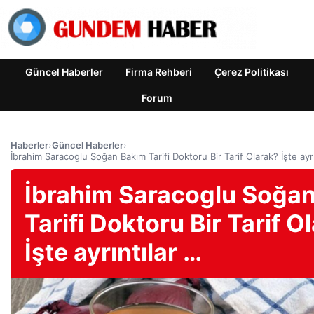
Güncel Haberler
Firma Rehberi
Çerez Politikası
Forum
Haberler
›
Güncel Haberler
›
İbrahim Saracoglu Soğan Bakım Tarifi Doktoru Bir Tarif Olarak? İşte ayrı
İbrahim Saracoglu Soğa
Tarifi Doktoru Bir Tarif O
İşte ayrıntılar …