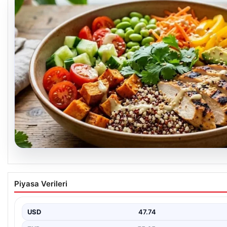
07.08.2026
Spor sonrası hedefleri tutturan makro dostu: 
Piyasa Verileri
ve tavuk kasesi tarifi…
USD
47.74