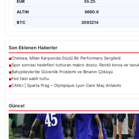
EUR
55.25
ALTIN
6660.6
BTC
3093214
Son Eklenen Haberler
Chelsea, Milan Karşısında Güçlü Bir Performans Sergiledi
■
Spor sonrası hedefleri tutturan makro dostu: Renkli kinoa ve tavuk
■
Bahçelievler’de Güvenlik Problemi ve Binanın Çöküşü
■
Fed faizi sabit tuttu
■
CANLI | Sparta Prag – Olympique Lyon Canlı Maç Anlatımı
■
Güncel