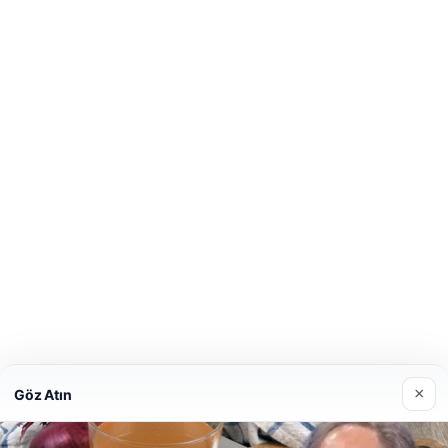
×
Göz Atın