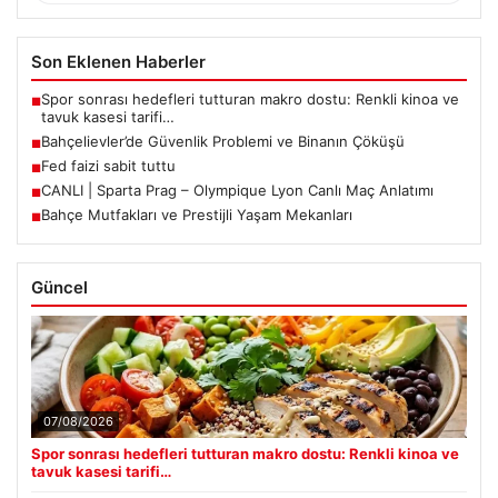
Son Eklenen Haberler
Spor sonrası hedefleri tutturan makro dostu: Renkli kinoa ve
■
tavuk kasesi tarifi…
Bahçelievler’de Güvenlik Problemi ve Binanın Çöküşü
■
Fed faizi sabit tuttu
■
CANLI | Sparta Prag – Olympique Lyon Canlı Maç Anlatımı
■
Bahçe Mutfakları ve Prestijli Yaşam Mekanları
■
Güncel
07/08/2026
Spor sonrası hedefleri tutturan makro dostu: Renkli kinoa ve
tavuk kasesi tarifi…