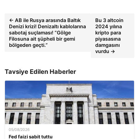
← AB ile Rusya arasında Baltık
Bu 3 altcoin
Denizi krizi! Denizaltı kablolarına
2024 yılına
sabotaj suçlaması! “Gölge
kripto para
Filosuna ait şüpheli bir gemi
piyasasına
bölgeden geçti.”
damgasını
vurdu →
Tavsiye Edilen Haberler
05/08/2026
Fed faizi sabit tuttu