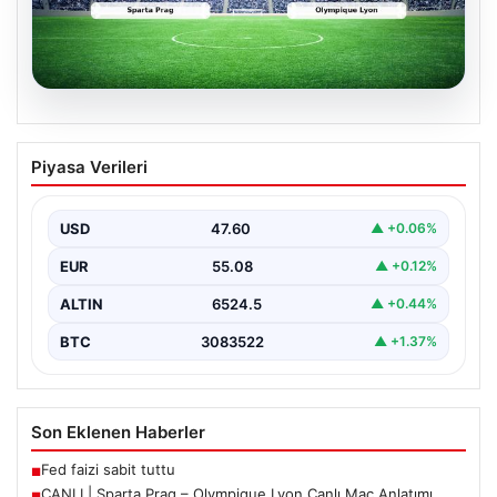
04.08.2026
CANLI | Sparta Prag – Olympique Lyon
Piyasa Verileri
Canlı Maç Anlatımı
USD
47.60
▲ +0.06%
EUR
55.08
▲ +0.12%
ALTIN
6524.5
▲ +0.44%
BTC
3083522
▲ +1.37%
Son Eklenen Haberler
Fed faizi sabit tuttu
■
CANLI | Sparta Prag – Olympique Lyon Canlı Maç Anlatımı
■