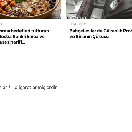
26
06/08/2026
nrası hedefleri tutturan
Bahçelievler’de Güvenlik Pro
ostu: Renkli kinoa ve
ve Binanın Çöküşü
asesi tarifi…
nlar
*
ile işaretlenmişlerdir