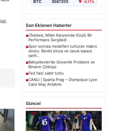
BTC
3087205
▼ -0.17%
ldi.
Son Eklenen Haberler
Chelsea, Milan Karşısında Güçlü Bir
■
Performans Sergiledi
Spor sonrası hedefleri tutturan makro
■
dostu: Renkli kinoa ve tavuk kasesi
tarifi…
Bahçelievler’de Güvenlik Problemi ve
■
Binanın Çöküşü
Fed faizi sabit tuttu
■
CANLI | Sparta Prag – Olympique Lyon
■
Canlı Maç Anlatımı
Güncel