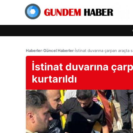
Haberler
›
Güncel Haberler
›
İstinat duvarına çarpan araçta sı
İstinat duvarına çarp
kurtarıldı