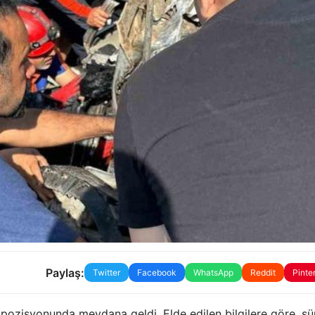
Paylaş:
Twitter
Facebook
WhatsApp
Reddit
Pinte
pozisyonunda meydana geldi. Elde edilen bilgilere göre, sü