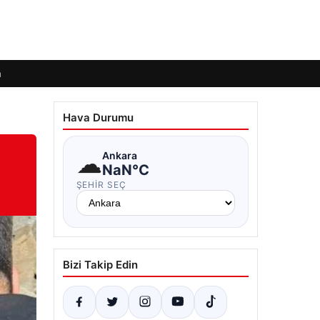
m
Hava Durumu
☁
Ankara
NaN°C
ŞEHIR SEÇ
Bizi Takip Edin