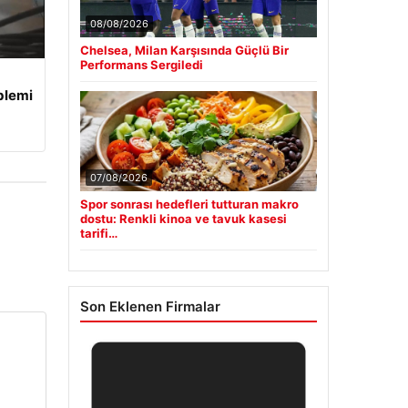
08/08/2026
Chelsea, Milan Karşısında Güçlü Bir
Performans Sergiledi
blemi
07/08/2026
Spor sonrası hedefleri tutturan makro
dostu: Renkli kinoa ve tavuk kasesi
tarifi…
Son Eklenen Firmalar