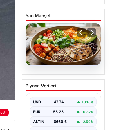
Yan Manşet
07.08.2026
Spor sonrası hedefleri
Piyasa Verileri
tutturan makro dostu:
Renkli kinoa ve tavuk
kasesi tarifi…
USD
47.74
▲ +0.18%
EUR
55.25
▲ +0.32%
rest
ALTIN
6660.6
▲ +2.59%
rücü