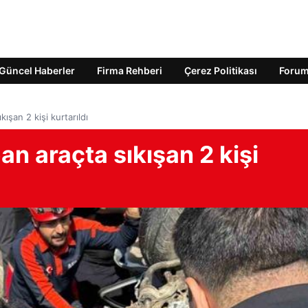
Güncel Haberler
Firma Rehberi
Çerez Politikası
Foru
kışan 2 kişi kurtarıldı
an araçta sıkışan 2 kişi