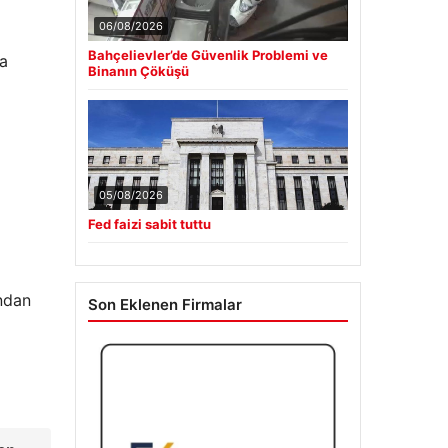
06/08/2026
Bahçelievler’de Güvenlik Problemi ve
da
Binanın Çöküşü
05/08/2026
Fed faizi sabit tuttu
ından
Son Eklenen Firmalar