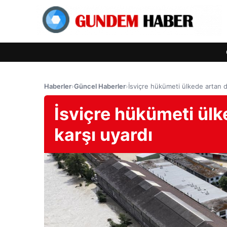
Haberler
›
Güncel Haberler
›
İsviçre hükümeti ülkede artan do
İsviçre hükümeti ülk
karşı uyardı