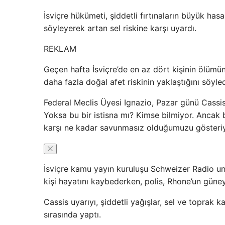
İsviçre hükümeti, şiddetli fırtınaların büyük has
söyleyerek artan sel riskine karşı uyardı.
REKLAM
Geçen hafta İsviçre’de en az dört kişinin ölümüne
daha fazla doğal afet riskinin yaklaştığını söyled
Federal Meclis Üyesi Ignazio, Pazar günü Cassis’
Yoksa bu bir istisna mı? Kimse bilmiyor. Ancak b
karşı ne kadar savunmasız olduğumuzu gösteriyo
İsviçre kamu yayın kuruluşu Schweizer Radio un
kişi hayatını kaybederken, polis, Rhone’un güne
Cassis uyarıyı, şiddetli yağışlar, sel ve toprak 
sırasında yaptı.