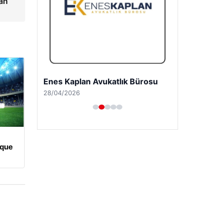
lan
Trend Yapı Akustik
18/04/2026
ique