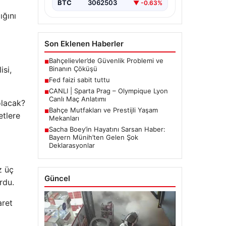
BTC
3062503
▼ -0.63%
ığını
Son Eklenen Haberler
Bahçelievler’de Güvenlik Problemi ve
■
Binanın Çöküşü
isi,
Fed faizi sabit tuttu
■
CANLI | Sparta Prag – Olympique Lyon
■
Canlı Maç Anlatımı
olacak?
Bahçe Mutfakları ve Prestijli Yaşam
■
etlere
Mekanları
Sacha Boey’in Hayatını Sarsan Haber:
■
Bayern Münih’ten Gelen Şok
Deklarasyonlar
z üç
Güncel
rdu.
aret