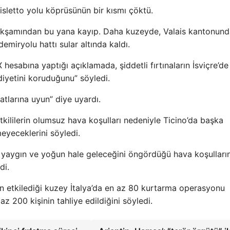
isletto yolu köprüsünün bir kısmı çöktü.
 akşamından bu yana kayıp. Daha kuzeyde, Valais kantonun
emiryolu hattı sular altında kaldı.
esabına yaptığı açıklamada, şiddetli fırtınaların İsviçre’de
iyetini koruduğunu” söyledi.
matlarına uyun” diye uyardı.
kililerin olumsuz hava koşulları nedeniyle Ticino’da başka
eyeceklerini söyledi.
ha yaygın ve yoğun hale geleceğini öngördüğü hava koşullar
di.
ının etkilediği kuzey İtalya’da en az 80 kurtarma operasyonu
z 200 kişinin tahliye edildiğini söyledi.