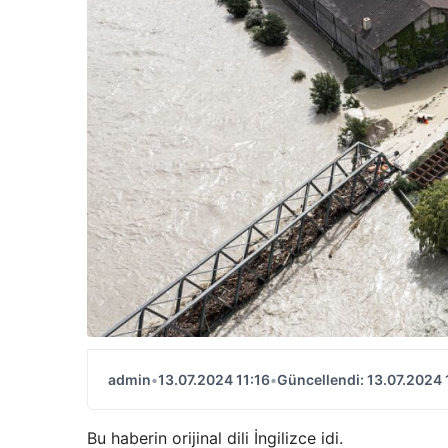
admin
•
13.07.2024 11:16
•
Güncellendi: 13.07.2024 
Bu haberin orijinal dili İngilizce idi.