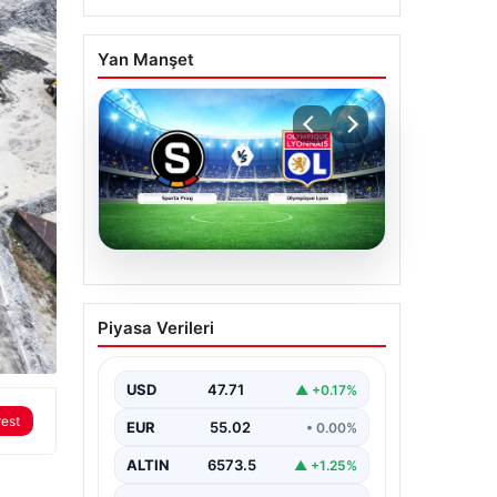
Yan Manşet
04.08.2026
CANLI | Sparta Prag –
Piyasa Verileri
Olympique Lyon Canlı
Maç Anlatımı
USD
47.71
▲ +0.17%
rest
EUR
55.02
• 0.00%
ALTIN
6573.5
▲ +1.25%