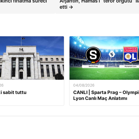
inci fırlatma süreci
Arjantin, Hamas’ı “terör örgütü” i
etti →
26
04/08/2026
i sabit tuttu
CANLI | Sparta Prag – Olymp
Lyon Canlı Maç Anlatımı