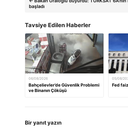
← Bakan Uraloğlu duyurdu: TÜRKSAT 6A’nın ik
başladı
Tavsiye Edilen Haberler
06/08/2026
05/08/20
Bahçelievler’de Güvenlik Problemi
Fed faiz
ve Binanın Çöküşü
Bir yanıt yazın