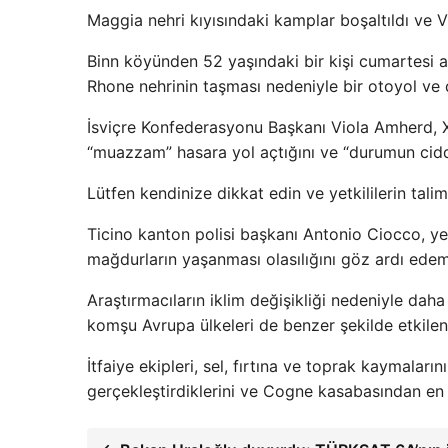
Maggia nehri kıyısındaki kamplar boşaltıldı ve V
Binn köyünden 52 yaşındaki bir kişi cumartesi
Rhone nehrinin taşması nedeniyle bir otoyol ve d
İsviçre Konfederasyonu Başkanı Viola Amherd, X h
“muazzam” hasara yol açtığını ve “durumun cidd
Lütfen kendinize dikkat edin ve yetkililerin tali
Ticino kanton polisi başkanı Antonio Ciocco, yet
mağdurların yaşanması olasılığını göz ardı edem
Araştırmacıların iklim değişikliği nedeniyle da
komşu Avrupa ülkeleri de benzer şekilde etkilen
İtfaiye ekipleri, sel, fırtına ve toprak kaymalar
gerçekleştirdiklerini ve Cogne kasabasından en a