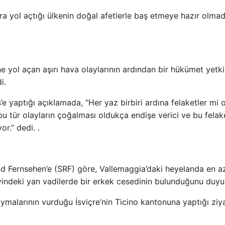
ara yol açtığı ülkenin doğal afetlerle baş etmeye hazır olmad
 yol açan aşırı hava olaylarının ardından bir hükümet yetkil
i.
e yaptığı açıklamada, “Her yaz birbiri ardına felaketler mi 
u tür olayların çoğalması oldukça endişe verici ve bu felak
r.” dedi. .
d Fernsehen’e (SRF) göre, Vallemaggia’daki heyelanda en a
yindeki yan vadilerde bir erkek cesedinin bulunduğunu duyu
kaymalarının vurduğu İsviçre’nin Ticino kantonuna yaptığı ziy