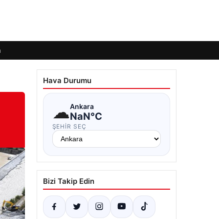
m
Hava Durumu
☁
Ankara
NaN°C
ŞEHIR SEÇ
Bizi Takip Edin