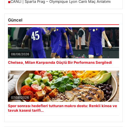
CANLI | Sparta Prag – Olympique Lyon Canlı Maç Anlatımı
■
Güncel
08/08/2026
Chelsea, Milan Karşısında Güçlü Bir Performans Sergiledi
07/08/2026
Spor sonrası hedefleri tutturan makro dostu: Renkli kinoa ve
tavuk kasesi tarifi…