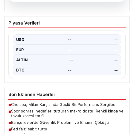
04.08.2026
Bahçe Mutfakları ve Prestijli Yaşam
Piyasa Verileri
Mekanları
Açık hava yaşamı günümüzde önemli bir dönüşüm
yaşamaktadır. Baştan başa özel evlerde ikamet eden…
USD
--
--
EUR
--
--
ALTIN
--
--
BTC
--
--
Son Eklenen Haberler
Chelsea, Milan Karşısında Güçlü Bir Performans Sergiledi
■
Spor sonrası hedefleri tutturan makro dostu: Renkli kinoa ve
■
tavuk kasesi tarifi…
Bahçelievler’de Güvenlik Problemi ve Binanın Çöküşü
■
Fed faizi sabit tuttu
■