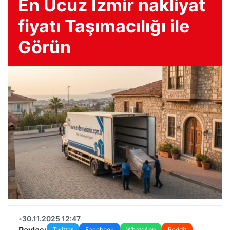
En Ucuz İzmir nakliyat
fiyatı Taşımacılığı ile
Görün
•
30.11.2025 12:47
Paylaş:
Twitter
Facebook
WhatsApp
Reddit