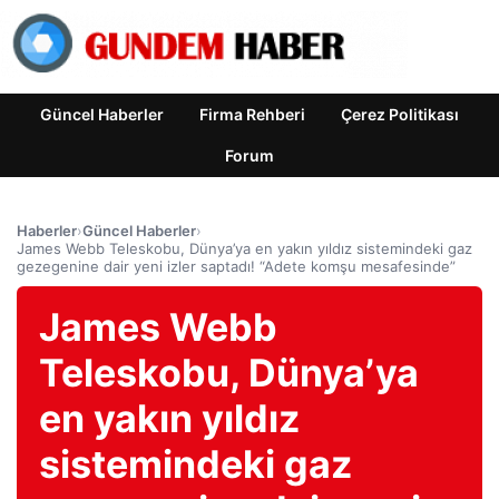
Güncel Haberler
Firma Rehberi
Çerez Politikası
Forum
Haberler
›
Güncel Haberler
›
James Webb Teleskobu, Dünya’ya en yakın yıldız sistemindeki gaz
gezegenine dair yeni izler saptadı! “Adete komşu mesafesinde”
James Webb
Teleskobu, Dünya’ya
en yakın yıldız
sistemindeki gaz