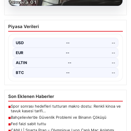
06.08.2026
Bahçelievler’de Güvenlik Problemi ve
Piyasa Verileri
Binanın Çöküşü
İstanbul’un Bahçelievler ilçesinde, Yenibosna Merkez
Mahallesi Taşova Sokak’ta korkutucu bir olay yaşandı.
USD
--
--
Yaklaşık 38…
EUR
--
--
ALTIN
--
--
BTC
--
--
Son Eklenen Haberler
Spor sonrası hedefleri tutturan makro dostu: Renkli kinoa ve
■
tavuk kasesi tarifi…
Bahçelievler’de Güvenlik Problemi ve Binanın Çöküşü
■
Fed faizi sabit tuttu
■
CANLI | Sparta Prag – Olympique Lyon Canlı Maç Anlatımı
■