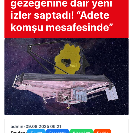
gezegenine dair yeni
izler saptadı! “Adete
komşu mesafesinde”
admin
•
09.08.2025 06:21
Paylaş:
Twitter
Facebook
WhatsApp
Reddit