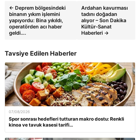
← Deprem bölgesindeki
Ardahan kavurması
binanın yıkım işlemini
tadını doğadan
yapıyordu: Bina yıkıldı,
alıyor – Son Dakika
operatörden acı haber
Kültür-Sanat
geldi….
Haberleri →
Tavsiye Edilen Haberler
07/08/2026
Spor sonrası hedefleri tutturan makro dostu: Renkli
kinoa ve tavuk kasesi tarifi…