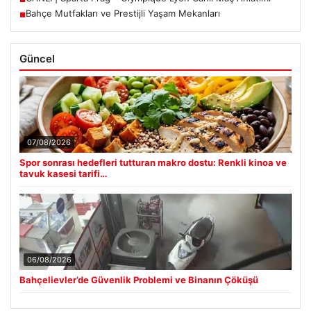
Bahçe Mutfakları ve Prestijli Yaşam Mekanları
■
Güncel
07/08/2026
Spor sonrası hedefleri tutturan makro dostu: Renkli kinoa ve
tavuk kasesi tarifi…
06/08/2026
Bahçelievler’de Güvenlik Problemi ve Binanın Çöküşü