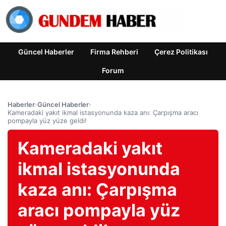
Güncel Haberler
Firma Rehberi
Çerez Politikası
Forum
Haberler
›
Güncel Haberler
›
Kameradaki yakıt ikmal istasyonunda kaza anı: Çarpışma aracı
pompayla yüz yüze geldi!
Kameradaki yakıt
ikmal istasyonunda
kaza anı: Çarpışma
aracı pompayla yüz