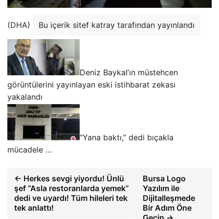
(DHA)
Bu içerik sitef katray tarafından yayınlandı
Deniz Baykal’ın müstehcen
görüntülerini yayınlayan eski istihbarat zekası
yakalandı
“Yana baktı,” dedi bıçakla
mücadele …
← Herkes sevgi yiyordu! Ünlü
Bursa Logo
şef “Asla restoranlarda yemek”
Yazılım ile
dedi ve uyardı! Tüm hileleri tek
Dijitalleşmede
tek anlattı!
Bir Adım Öne
Geçin →