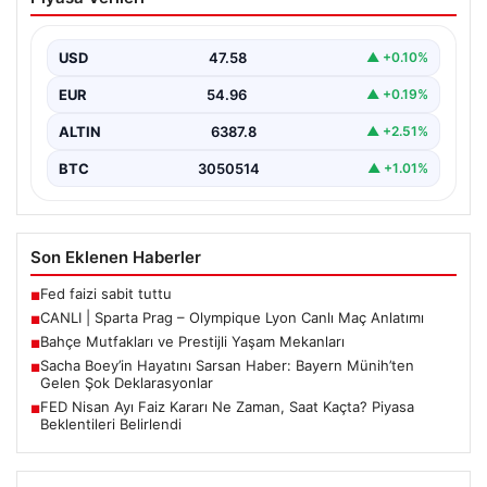
Deklarasyonlar
USD
47.58
▲ +0.10%
Yeni sezon öncesi Bayern Münih’in kadro planlaması
gündemi yoğunlaştırırken, kulüp yönetimi önemli
EUR
54.96
▲ +0.19%
kararlar aldı.…
ALTIN
6387.8
▲ +2.51%
BTC
3050514
▲ +1.01%
Son Eklenen Haberler
Fed faizi sabit tuttu
■
CANLI | Sparta Prag – Olympique Lyon Canlı Maç Anlatımı
■
Bahçe Mutfakları ve Prestijli Yaşam Mekanları
■
Sacha Boey’in Hayatını Sarsan Haber: Bayern Münih’ten
■
Gelen Şok Deklarasyonlar
FED Nisan Ayı Faiz Kararı Ne Zaman, Saat Kaçta? Piyasa
■
Beklentileri Belirlendi
Güncel