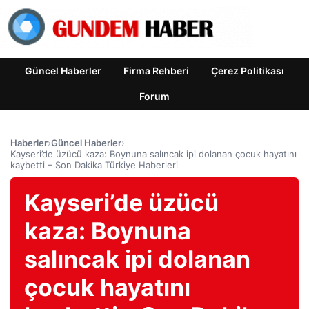
Güncel Haberler
Firma Rehberi
Çerez Politikası
Forum
Haberler
›
Güncel Haberler
›
Kayseri’de üzücü kaza: Boynuna salıncak ipi dolanan çocuk hayatını
kaybetti – Son Dakika Türkiye Haberleri
Kayseri’de üzücü
kaza: Boynuna
salıncak ipi dolanan
çocuk hayatını