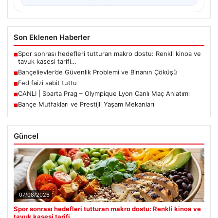
Son Eklenen Haberler
Spor sonrası hedefleri tutturan makro dostu: Renkli kinoa ve
■
tavuk kasesi tarifi…
Bahçelievler’de Güvenlik Problemi ve Binanın Çöküşü
■
Fed faizi sabit tuttu
■
CANLI | Sparta Prag – Olympique Lyon Canlı Maç Anlatımı
■
Bahçe Mutfakları ve Prestijli Yaşam Mekanları
■
Güncel
07/08/2026
Spor sonrası hedefleri tutturan makro dostu: Renkli kinoa ve
tavuk kasesi tarifi…