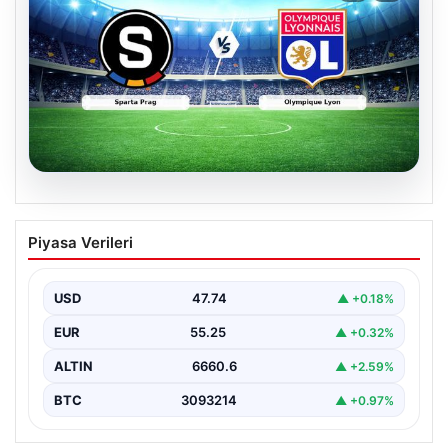
04.08.2026
CANLI | Sparta Prag – Olympique Lyon
Piyasa Verileri
Canlı Maç Anlatımı
USD
47.74
▲ +0.18%
EUR
55.25
▲ +0.32%
ALTIN
6660.6
▲ +2.59%
BTC
3093214
▲ +0.97%