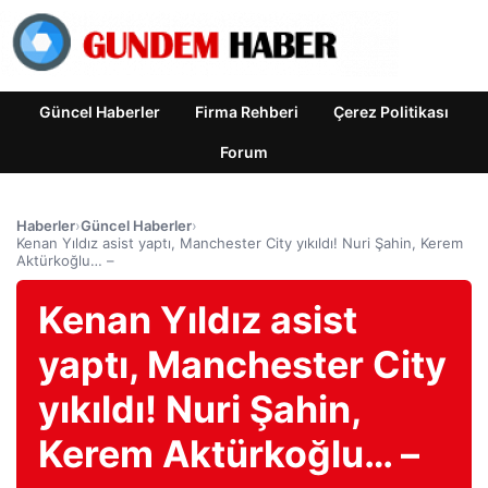
Güncel Haberler
Firma Rehberi
Çerez Politikası
Forum
Haberler
›
Güncel Haberler
›
Kenan Yıldız asist yaptı, Manchester City yıkıldı! Nuri Şahin, Kerem
Aktürkoğlu… –
Kenan Yıldız asist
yaptı, Manchester City
yıkıldı! Nuri Şahin,
Kerem Aktürkoğlu… –