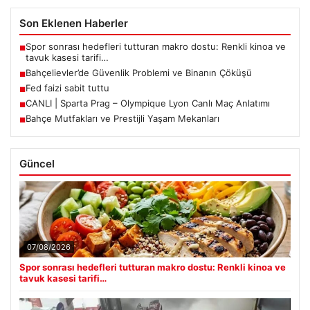
Son Eklenen Haberler
Spor sonrası hedefleri tutturan makro dostu: Renkli kinoa ve
■
tavuk kasesi tarifi…
Bahçelievler’de Güvenlik Problemi ve Binanın Çöküşü
■
Fed faizi sabit tuttu
■
CANLI | Sparta Prag – Olympique Lyon Canlı Maç Anlatımı
■
Bahçe Mutfakları ve Prestijli Yaşam Mekanları
■
Güncel
07/08/2026
Spor sonrası hedefleri tutturan makro dostu: Renkli kinoa ve
tavuk kasesi tarifi…