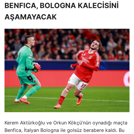
BENFICA, BOLOGNA KALECİSİNİ
AŞAMAYACAK
Kerem Aktürkoğlu ve Orkun Kökçü’nün oynadığı maçta
Benfica, İtalyan Bologna ile golsüz berabere kaldı. Bu