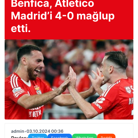
Benfica, Atletico
Madrid’i 4-0 mağlup
etti.
admin
•
03.10.2024 00:36
Paylaş:
Twitter
Facebook
WhatsApp
Reddit