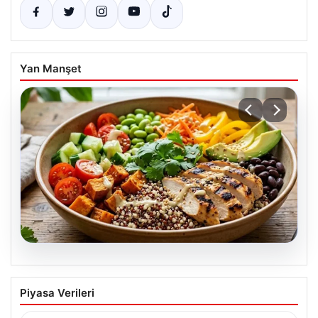
Yan Manşet
07.08.2026
Spor sonrası hedefleri tutturan makro
Piyasa Verileri
dostu: Renkli kinoa ve tavuk kasesi
tarifi…