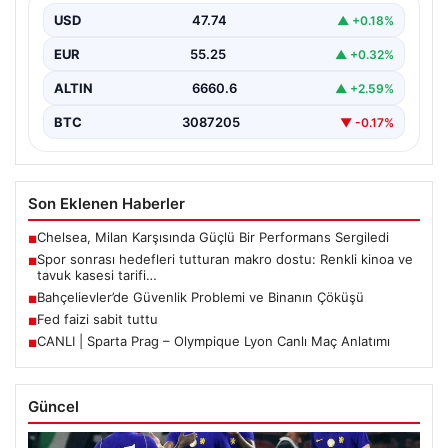
USD
47.74
▲ +0.18%
EUR
55.25
▲ +0.32%
ALTIN
6660.6
▲ +2.59%
BTC
3087205
▼ -0.17%
Son Eklenen Haberler
Chelsea, Milan Karşısında Güçlü Bir Performans Sergiledi
■
Spor sonrası hedefleri tutturan makro dostu: Renkli kinoa ve
■
tavuk kasesi tarifi…
Bahçelievler’de Güvenlik Problemi ve Binanın Çöküşü
■
Fed faizi sabit tuttu
■
CANLI | Sparta Prag – Olympique Lyon Canlı Maç Anlatımı
■
Güncel