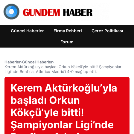
Güncel Haberler
Firma Rehberi
Çerez Politikası
Forum
Haberler
›
Güncel Haberler
›
Kerem Aktürkoğlu’yla başladı Orkun Kökçü’yle bitti! Şampiyonlar
Ligi’nde Benfica, Atletico Madrid’i 4-0 mağlup etti.
Kerem Aktürkoğlu’yla
başladı Orkun
Kökçü’yle bitti!
Şampiyonlar Ligi’nde