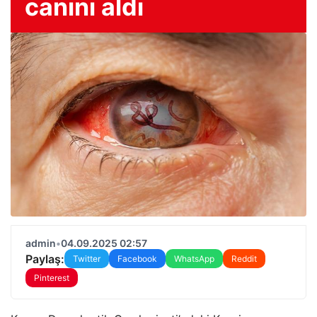
canını aldı
admin
•
04.09.2025 02:57
Paylaş:
Twitter
Facebook
WhatsApp
Reddit
Pinterest