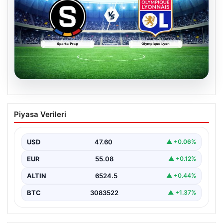
04.08.2026
CANLI | Sparta Prag – Olympique Lyon
Piyasa Verileri
Canlı Maç Anlatımı
USD
47.60
▲ +0.06%
EUR
55.08
▲ +0.12%
ALTIN
6524.5
▲ +0.44%
BTC
3083522
▲ +1.37%