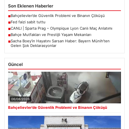
Son Eklenen Haberler
Bahçelievler’de Güvenlik Problemi ve Binanın Çöküşü
■
Fed faizi sabit tuttu
■
CANLI | Sparta Prag – Olympique Lyon Canlı Maç Anlatımı
■
Bahçe Mutfakları ve Prestijli Yaşam Mekanları
■
Sacha Boey’in Hayatını Sarsan Haber: Bayern Münih’ten
■
Gelen Şok Deklarasyonlar
Güncel
06/08/2026
Bahçelievler’de Güvenlik Problemi ve Binanın Çöküşü